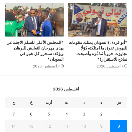
*المجلس الأعلى للسلم الاجتماعي
*أبو قردة: (السودان يمتلك مقومات
يهدي مهرجان التعايش للبرهان
للنهوض تفوق ما امتلكته دُوَلًا
ويؤكد: سنحرر كل شبر في
تجاوزت حروباً مُدَمِّرَة وأصبحت
السودان*
نماذج للاستقرار)*
7 أغسطس، 2026
7 أغسطس، 2026
أغسطس 2026
س
د
ن
ث
أرب
خ
ج
7
6
5
4
3
2
1
14
13
12
11
10
9
8