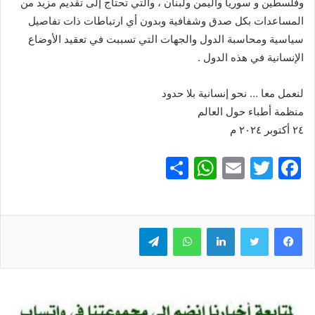
وفلسطين و سوريا واليمن ولبنان ، والتي تحتاج إلى تقديم مزيد من
المساعدات بكل صدق وشفافية وبدون أي ارتباطات ذات تفاصيل
سياسية ومحاسبة الدول والجهات التي تسببت في تعقيد الأوضاع
الإنسانية في هذه الدول .
لنعمل معا … نحو إنسانية بلا حدود
منظمة أطباء حول العالم
٢٤ أكتوبر ٢٠٢٤ م
S
W
E
T
F
h
h
m
w
a
ar
at
ai
itt
c
e
er
l
s
لينكدإن
e
واتساب
تيلقرام
A
b
p
o
p
o