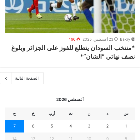
Bakry
23 أغسطس، 2025
496
*منتخب السودان يتطلع للفوز على الجزائر وبلوغ
نصف نهائي “الشان”*
الصفحة التالية
أغسطس 2026
س
د
ن
ث
أرب
خ
ج
7
6
5
4
3
2
1
14
13
12
11
10
9
8