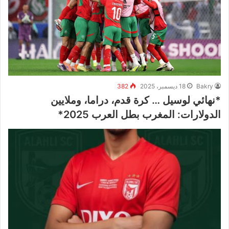
Bakry
18 ديسمبر، 2025
382
*نهائي لوسيل … كرة قدم، دراما، وملايين
الدولارات: المغرب بطل العرب 2025*