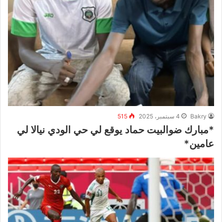
Bakry
4 سبتمبر، 2025
515
*مبارك ضوالبيت حماد يوقع لي حي الودي نيالا لي
عامين*