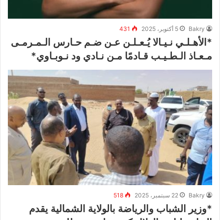
Bakry
5 أكتوبر، 2025
431
*‏الأهـلـي نـيـالا يُـعـلـن عـن ضـم حـارس الـمـرمـى
مـعـاذ الـطـيـب قـادمًا مـن نـادي ود نـوبـاوي*
Bakry
22 سبتمبر، 2025
518
*وزير الشباب والرياضة بالولاية الشمالية يقدم