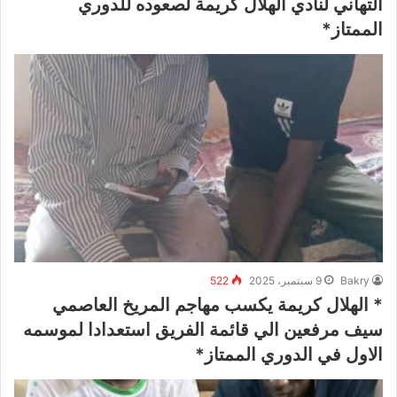
التهاني لنادي الهلال كريمة لصعوده للدوري
الممتاز*
Bakry
9 سبتمبر، 2025
522
* الهلال كريمة يكسب مهاجم المريخ العاصمي
سيف مرفعين الي قائمة الفريق استعدادا لموسمه
الاول في الدوري الممتاز*