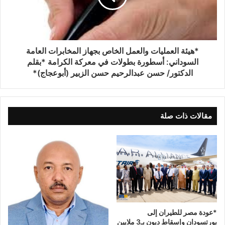
*هيئة العمليات والعمل الخاص بجهاز المخابرات العامة
السوداني: أسطورة بطولات في معركة الكرامة *بقلم
الدكتور/ حسن عبدالرحيم حسن الزبير (أبوعجاج)*
مقالات ذات صلة
*عودة مصر للطيران إلى
بورتسودان وإسقاط ديون بـ3 ملايين