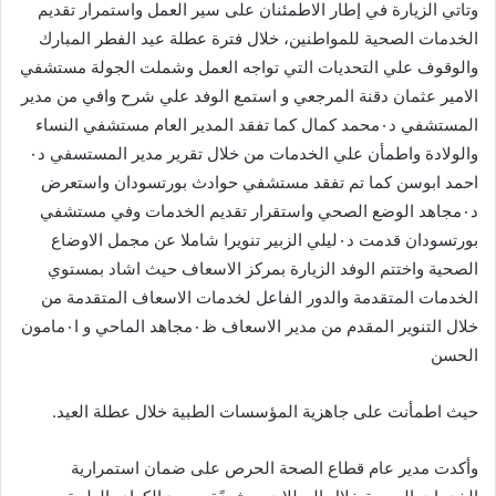
وتاتي الزيارة في إطار الاطمئنان على سير العمل واستمرار تقديم
الخدمات الصحية للمواطنين، خلال فترة عطلة عيد الفطر المبارك
والوقوف علي التحديات التي تواجه العمل وشملت الجولة مستشفي
الامير عثمان دقنة المرجعي و استمع الوفد علي شرح وافي من مدير
المستشفي د٠محمد كمال كما تفقد المدير العام مستشفي النساء
والولادة واطمأن علي الخدمات من خلال تقرير مدير المستسفي د٠
احمد ابوسن كما تم تفقد مستشفي حوادث بورتسودان واستعرض
د٠مجاهد الوضع الصحي واستقرار تقديم الخدمات وفي مستشفي
بورتسودان قدمت د٠ليلي الزبير تنويرا شاملا عن مجمل الاوضاع
الصحية واختتم الوفد الزيارة بمركز الاسعاف حيث اشاد بمستوي
الخدمات المتقدمة والدور الفاعل لخدمات الاسعاف المتقدمة من
خلال التنوير المقدم من مدير الاسعاف ظ٠مجاهد الماحي و ا٠مامون
الحسن
حيث اطمأنت على جاهزية المؤسسات الطبية خلال عطلة العيد.
وأكدت مدير عام قطاع الصحة الحرص على ضمان استمرارية