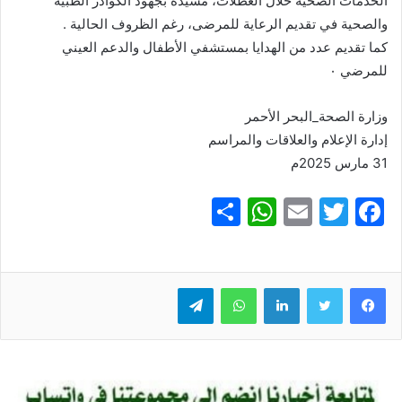
الخدمات الصحية خلال العطلات، مشيدًة بجهود الكوادر الطبية
والصحية في تقديم الرعاية للمرضى، رغم الظروف الحالية .
كما تقديم عدد من الهدايا بمستشفي الأطفال والدعم العيني
للمرضي ٠
وزارة الصحة_البحر الأحمر
إدارة الإعلام والعلاقات والمراسم
31 مارس 2025م
S
W
E
T
F
h
h
m
w
a
ar
at
ai
itt
c
e
er
l
s
لينكدإن
e
واتساب
تيلقرام
A
b
p
o
p
o