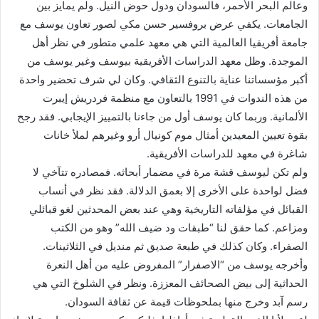
وعالم البحر الأحمر، فالسودان ودول حوض النيل. ولم يمايز بين
الجامعات. يكفي عرض بروفسير حسن مكي لصور تعاون يوسف مع
جامعة أفريقيا العالمية التي هي معهد علمي متطور في نظر أهل
الموجدة. وظل معهد الدراسات الأفريقية بيوسف وغير يوسف من
أكبر مؤسساتنا عناية بالتنوع الثقافي. وكان لي شرف تحضير واحدة
من هذه الندوات في 1991 بالتعاون مع منظمة فردريش إيبرت
الألمانية. وربما كان يوسف أول من جاءنا بالتمييز الإيجابي. فقد رجح
بقوة تعيين المعيدين أمثال موم كونيال أرو وغيرهم لملأ خانات
شاغرة في معهد للدراسات الأفريقية.
ولم تكن ليوسف قشة مرة في مضمار أبحاثه. فمصادره تتآخي لا
فضل لواحدة على الأخرى إلا بعمق الدلالة. فقد نظر في أنساب
القبائل في مؤلفاته التاريخية وهي عند بعض المحدثين لغو قبائلي
ومزاعم. كما حقق لنا “طبقات ود ضيف الله” وهو من الكتب
الصفراء. وكان كذلك في طبعة صديق ثم منديل في الثلاثينات.
وأخرجه يوسف من “الاصفرار” المفروض عليه من أهل النعرة
الحداثية إلى بيض الصحائف المعززة. ونظر في الشلوخ التي هي
رسم آبد وخرج منها بملحوظات قيمة عن ثقافة السودان.