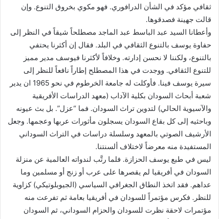
ثقافي مؤكد في الشأن الدرافوري. فهو مكوي بخروق التنوع. وإن
قالت جهينة فصدقوها.
وأعطانا السيد عبد الباسط عبد الماجد مصطلحاً شيقاً في النظر إلى
حفاوة يوسف بالتنوع الثقافي في البلد. فقال إن أكثرنا يحتفي
بالتنوع، ولكننا لا نحسن إدارته. وخلافاً لأكثرنا فيوسف مدير مميز
للتنوع الثقافي. ووجدت في هذا المصطلح إطاراً نافعاً للنظر إلى
سيرة يوسف فينا. فأوكلت له جامعة الخرطوم في نحو 1965 ان يدير
شعبة أبحاث السودان بكلية الآداب (معهد الدراسات الأفريقية
والآسيوية الحالي) لتدوين تراث السودان. فما “عزل”. بل بث عيونه
وباحثيه إلى كل بقاع السودان يسجلون مأثورات عربها وعجمها. وجعل
الأرشيف الصوتي بالمعهد وسلسلة دراسات في التراث السوداني
المستفيدة منه معرضاً لاختلاف ألسنتنا.
ليس في طبع يوسف الحزازة. فلما رتَّب لندواته العالمية عن منزلة
السودان في أفريقيا لم يقصرها على عرب أو زنج أو مسلمين وما
عداهم. فقد اتخذ النطاق الجغرافي السياسي (الجيوبلوتيكي) كزاوية
للنظر. فكرس مؤتمراً للسودان في أفريقيا بعامة ثم تفرعت منه
مؤتمرات لاحقة نظرت للسودان والحزام السوداني، ثم السودان