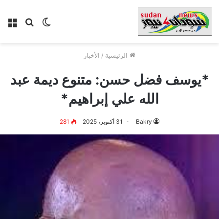
الوضع
بحث
الق
المظلم
عن
الرئيسية
/
الأخبار
*يوسف فضل حسن: متنوع ديمة عبد
الله علي إبراهيم*
Bakry
31 أكتوبر، 2025
281