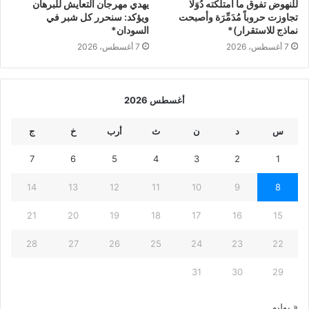
يهدي مهرجان التعايش للبرهان
للنهوض تفوق ما امتلكته دُوَلًا
ويؤكد: سنحرر كل شبر في
تجاوزت حروباً مُدَمِّرَة وأصبحت
السودان*
نماذج للاستقرار)*
7 أغسطس، 2026
7 أغسطس، 2026
أغسطس 2026
س
د
ن
ث
أرب
خ
ج
7
6
5
4
3
2
1
14
13
12
11
10
9
8
21
20
19
18
17
16
15
28
27
26
25
24
23
22
31
30
29
« يوليو