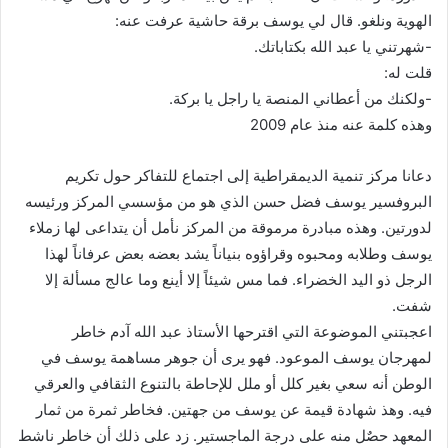
الهوية ونلغو. قال لي يوسف برقة حاشية عرفت عنه:
-شهرتني يا عبد الله بكتاباتك.
قلت له:
-ولكنك من أعطاني المنصة يا راجل يا بركة.
وهذه كلمة عنه منذ عام 2009
دعانا مركز تنمية الديمقراطية إلى اجتماع للتفاكر حول تكريم
البروفسير يوسف فضل حسن الذي هو من مؤسسي المركز ورئيسه
لدورتين. وهذه مبادرة مرموقة من المركز نأمل أن يتداعى لها زملاء
يوسف وطلابه ومحبوه وقراؤوه بنياناً يشد بعضه بعض عرفاناً لهذا
الرجل ذو اليد الخضراء. فما مس شيئاً إلا أينع وما عالج مسألة إلا
شفت.
اعجبتني الموضوعة التي اقترحها الأستاذ عبد الله آدم خاطر
لمهرجان يوسف الموعود. فهو يرى أن جوهر مساهمة يوسف في
الوطن أنه سعي بغير كلل أو ملل للإحاطة بالتنوع الثقافي والعرقي
فيه. وهذ شهادة قيمة عن يوسف من جهتين. فخاطر ثمرة من ثمار
المعهد حصٌل منه على درجة الماجستير. زد على ذلك أن خاطر ناشط