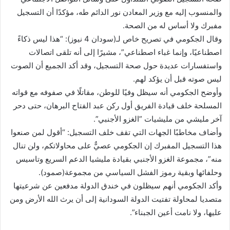
والمنسوب إليه مع وزير المعادن نور الدائم طه، مؤكدًا أن التسجيل
مفبرك ولا أساس له من الصحة.
وقال الجكومي في تصريح خاص لـ(سودان 4 نيوز): “هذا ليس ذكاءً
اصطناعيًا، وإنما غباء اصطناعي”، مشيرًا إلى أنه تلقى اتصالات
واستفسارات عديدة حول صحة التسجيل، وقد أكد الجميع أن الصوت
ليس صوته قبل أن يؤكد لهم.
وأوضح الجكومي أنه سيظل وفيًا للوطن، مقاتلًا في صفوفه مع قواته
المسلحة خلف قيادة الفريق أول ركن عبد الفتاح البرهان، حتى دحر
آخر مليشي من مليشيات ”الغزو الأجنبي”.
وأضاف مخاطبًا الجهات التي تقف خلف التسجيل: “أقول لمن صنعوا
هذا التسجيل المفبرك إن الجكومي عصيٌّ على محاولاتكم، ولن تنال
منه”، مجموعة الغزو الأجنبي بقيادة مليشيا الدعم السريع وتاسيس
وحلفائها وبقية رموز الفشل السياسي من مجموعة(صمود).
وأكد الجكومي أنهم سيظلون في خندق الدولة مدفعين عن شرعيتها
متصديا لمحاولة تفتيت الدولة السودانية إلى أن يرث الله الأرض ومن
عليها، ولا نامت أعين الجبناء”.