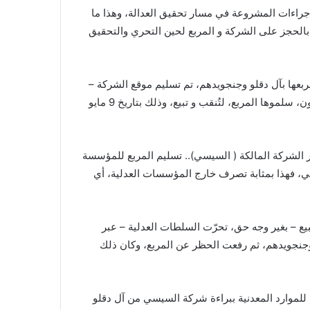
جراءات المشروعة في مسار تحقيق العدالة، وهذا ما
الحجز على الشركة و المربع لحين التحري والتحقيق
عها بآل دقلو وجنجويدهم، تم تسليم موقع الشركة –
المربع – للمؤسسة العسكرية التعاونية.. نعم، بلا محكمة و لا يحزنون، سلموها المربع، لتُنقب و تبيع، وذلك بتاريخ 9 مايو
 الشركة المالكة ( السيسي).. تسليم المربع للمؤسسة
ئي، فهذا بمثابة تصرف خارج المؤسسات العدلية، أي
تبيع – بغير وجه حق، تحرّت السلطات العدلية – عبر
وجنجويدهم، ثم رفعت الحظر عن المربع، وكان ذلك
 للموارد المعدنية ببراءة شركة السيسي من آل دقلو