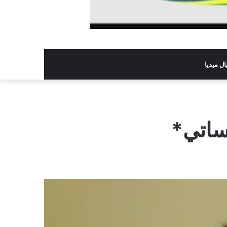
ل ميديا
ساتي*