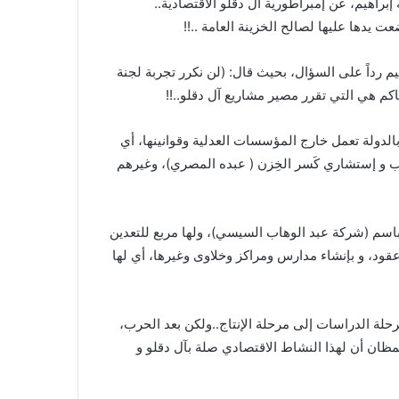
إبراهيم، عن إمبراطورية آل دقلو الاقتصادية..
 يدها عليها لصالح الخزينة العامة ..!!
م رداً على السؤال، بحيث قال: (لن نكرر تجربة لجنة
كم هي التي تقرر مصير مشاريع آل دقلو..!!
بالدولة تعمل خارج المؤسسات العدلية وقوانينها، أي
يب و إستشاري كَسر الخِزن ( عبده المصري)، وغيرهم
 باسم (شركة عبد الوهاب السيسي)، ولها مربع للتعدين
 بالتجارة منذ عقود، و بإنشاء مدارس ومراكز وخلاوى وغيرها، أي لها
جاوزوا مرحلة الدراسات إلى مرحلة الإنتاج..ولكن بعد الحرب،
ظان أن لهذا النشاط الاقتصادي صلة بآل دقلو و