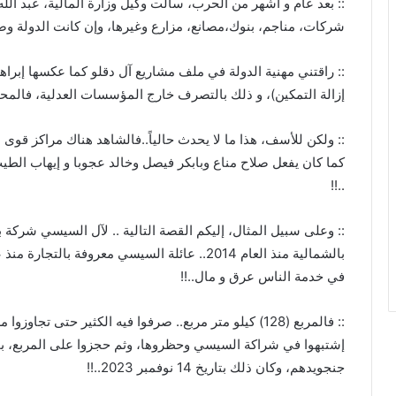
:: بعد عام و أشهر من الحرب، سألت وكيل وزارة المالية، عبد الله 
شركات، مناجم، بنوك،مصانع، مزارع وغيرها، وإن كانت الدولة وضعت
:: راقتني مهنية الدولة في ملف مشاريع آل دقلو كما عكسها إبراهي
إزالة التمكين)، و ذلك بالتصرف خارج المؤسسات العدلية، فالمحا
:: ولكن للأسف، هذا ما لا يحدث حالياً..فالشاهد هناك مراكز قوى 
كما كان يفعل صلاح مناع وبابكر فيصل وخالد عجوبا و إيهاب الط
..!!
:: وعلى سبيل المثال، إليكم القصة التالية .. لآل السيسي شركة
بالشمالية منذ العام 2014.. عائلة السيسي معروفة
في خدمة الناس عرق و مال..!!
:: فالمربع (128) كيلو متر مربع.. صرفوا فيه الكثير حتى ت
إشتبهوا في شراكة السيسي وحظروها، وثم حجزوا على المربع، بم
جنجويدهم، وكان ذلك بتاريخ 14 نوفمبر 2023..!!