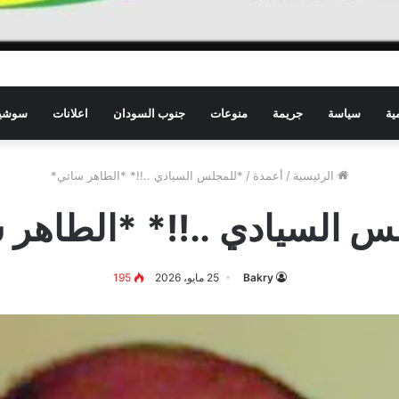
ية
سياسة
جريمة
منوعات
جنوب السودان
اعلانات
سوشيا
الرئيسية
/
أعمدة
/
*للمجلس السيادي ..!!* *الطاهر ساتي*
س السيادي ..!!* *الطاهر 
Bakry
25 مايو، 2026
195