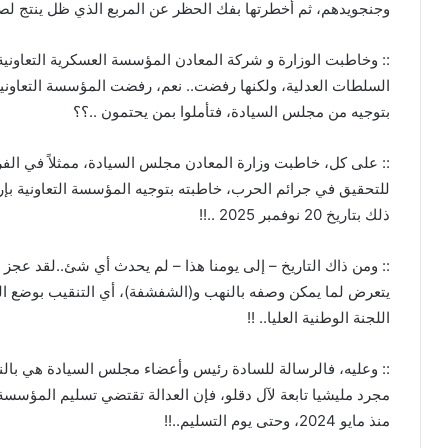
وجنجويدهم، ثم أخطرتها بفك الحظر عن المربع الذي ظل ينتج لصا
:: وخاطبت الوزارة و شركة المعادن المؤسسة العسكرية التعاونية
السلطات العدلية، ولكنها رفضت.. نعم، رفضت المؤسسة التعاونية تن
بتوجيه من مجلس السيادة، فتأملوا بمن يحتمون ..؟؟
:: على كل، خاطبت وزارة المعادن مجلس السيادة، ممثلاً في الفريق
للتحقيق في جرائم الحرب، خاطبته بتوجيه المؤسسة التعاونية بإ
ذلك بتاريخ 20 نوفمبر 2025 ..!!
:: ومن ذاك التاريخ – إلى يومنا هذا – لم يحدث أي شئ..لقد عجز 
يتعرض لما يمكن وصفه بالنهب و(الشفشفة)، أي التنقيب بوضع اليد و
اللجنة الوطنية العليا.. !!
:: وعليه، فالرسالة للسادة رئيس وأعضاء مجلس السيادة هي بالنص
مجرد مليشيا تابعة لآل دقلو، فإن العدالة تقتضي تسليم المؤسسة
منذ مايو 2024، وحتى يوم التسليم..!!