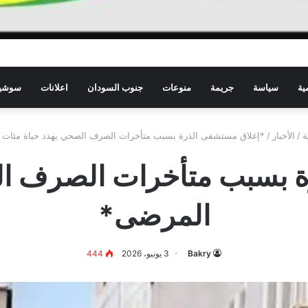
ية
سياسة
جريمة
منوعات
جنوب السودان
اعلانات
سوشيا
ة
/
الأخبار
/
*إغلاق مستشفى الذرة بسبب متأخرات الصرف الصحي يهدد حياة مئات
 بسبب متأخرات الصرف ال
المرضى*
Bakry
3 يونيو، 2026
444