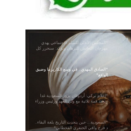
*المجلس الأعلى للسلم الاجتماعي يهدي
مهرجان التعايش للبرهان ويؤكد: سنحرر كل
شبر في السودان*
*الصادق المهدي.. في وسع الكاريزما وضيق
الواقع*
*إعلام تركي: أردوغان يزور السعودية غدا
ويعقد قمة ثلاثية مع ولي العهد ورئيس وزراء
باكستان*
*‏السعودية… حين يتحدث التاريخ بلغة البقاء..
‏د فرج وافي الخنفري القحطاني*
*
*انتخاب السودان رئيساً لمجلس أفريقيا
للمعادن وعلوم الأرض*