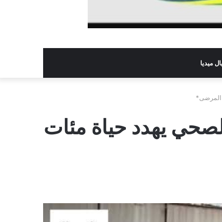
ل ميديا
 المرضى*
صحي يهدد حياة مئات