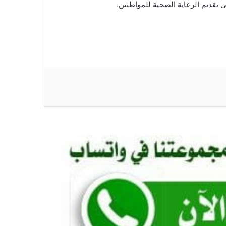
تقديم الرعاية الصحية للمواطنين.
*بدعم من تجمع الأطباء السودانيين بأمريكا
(سابا) وتحت شعار نحو نظام حياتي صحي-
وزارة الصحة تطلق (ماراثون المشي)
بالساحة الخضراء*
*تنسيقية القوى الوطنية تبحث مع سفيرة
الجامعة العربية سبل دعم الحوار السوداني
وزيارة مرتقبة للسفير زيد الصبان*
*وزير الصحة الاتحادي يدشن مخيم زراعة
القوقعة الإلكترونية بمستشفى الدوحة
التخصصي*
*تنسيقية القوى الوطنية تلتقي القائم
بالأعمال بسفارة جمهورية ألمانيا الاتحادية
لدى السودان في أديس أبابا*
*مركز الملك سلمان للإغاثة يطلق برامج
طبية كبرى لمكافحة العمى في البحر الأحمر
تستهدف 4000 مريض*