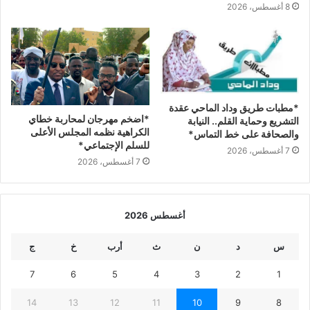
8 أغسطس، 2026
*مطبات طريق ​وداد الماحي ​عقدة
*اضخم مهرجان لمحاربة خطاي
التشريع وحماية القلم.. النيابة
الكراهية نظمه المجلس الأعلى
والصحافة على خط التماس*
للسلم الإجتماعي*
7 أغسطس، 2026
7 أغسطس، 2026
أغسطس 2026
س
د
ن
ث
أرب
خ
ج
7
6
5
4
3
2
1
14
13
12
11
10
9
8