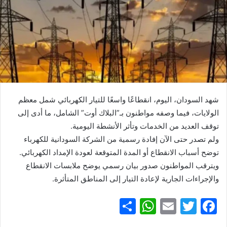
شهد السودان، اليوم، انقطاعًا واسعًا للتيار الكهربائي شمل معظم
الولايات، فيما وصفه مواطنون بـ”البلاك أوت” الشامل، ما أدى إلى
توقف العديد من الخدمات وتأثر الأنشطة اليومية.
ولم تصدر حتى الآن إفادة رسمية من الشركة السودانية للكهرباء
توضح أسباب الانقطاع أو المدة المتوقعة لعودة الإمداد الكهربائي.
ويترقب المواطنون صدور بيان رسمي يوضح ملابسات الانقطاع
والإجراءات الجارية لإعادة التيار إلى المناطق المتأثرة.
S
W
E
T
F
h
h
m
w
a