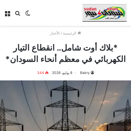
الوضع
بحث
الق
المظلم
عن
الرئيسية
/
الأخبار
*بلاك أوت شامل.. انقطاع التيار
الكهربائي في معظم أنحاء السودان*
Bakry
8 يوليو، 2026
344