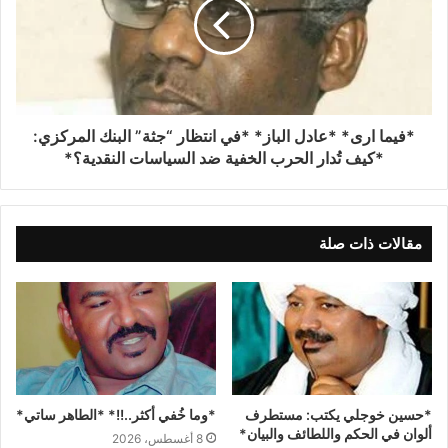
*فيما ارى* *عادل الباز* *في انتظار “جثة” البنك المركزي:
*كيف تُدار الحرب الخفية ضد السياسات النقدية؟*
مقالات ذات صلة
*حسين خوجلي يكتب: مستطرف
*وما خُفي أكثر..!!* *الطاهر ساتي*
ألوان في الحكم واللطائف والبيان*
8 أغسطس، 2026