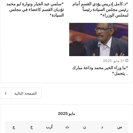
*د.كامل إدريس يؤدي القسم أمام
*سلمي عبد الجبار ونوارة ابو محمد
رئيس مجلس السيادة رئيساً
تؤديان القسم كاعضاء في مجلس
لمجلس الوزراء*
السيادة*
31 مايو، 2025
*ما وراء الخبر محمد وداعة مبارك
.. يتجمل*
الصفحة التالية
مايو 2025
س
د
ن
ث
أرب
خ
ج