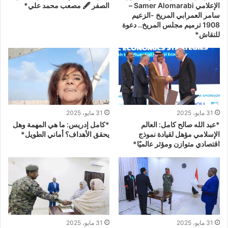
الإعلامي Samer Alomarabi –
الصفر 🖋 مصعب محمد علي*
سامر العمرابي المريخ -الزعيم
1908 ترميم مجلس المريخ.. دعوة
للنقاش*
31 مايو، 2025
31 مايو، 2025
*عبد الله صالح كامل: العالم
*كامل إدريس: ما هي المهمة وهل
الإسلامي مؤهل لقيادة نموذج
يحقق الأهداف؟ أماني الطويل*
اقتصادي متوازن ومؤثر عالميًا*
31 مايو، 2025
31 مايو، 2025