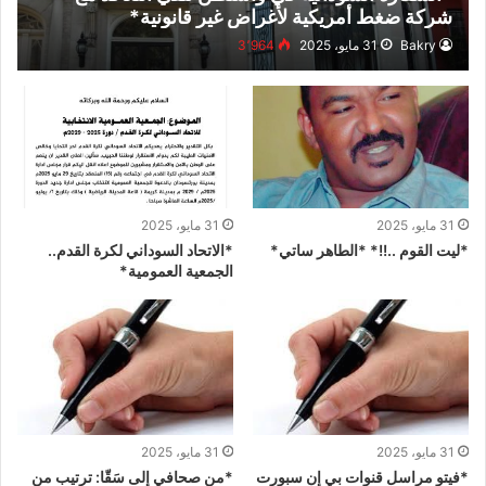
شركة ضغط أمريكية لأغراض غير قانونية*
Bakry
31 مايو، 2025
3٬964
31 مايو، 2025
31 مايو، 2025
*ليت القوم ..!!* *الطاهر ساتي*
*الاتحاد السوداني لكرة القدم..
الجمعية العمومية*
31 مايو، 2025
31 مايو، 2025
*فيتو مراسل قنوات بي إن سبورت
*من صحافي إلى سَقّا: ترتيب من