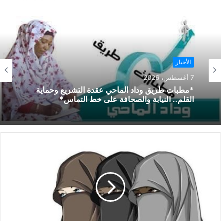
الأخبار
7 أغسطس، 2026
*مطبات طريق ​وداد الماحي ​عقدة التشريع وحماية
القلم.. النيابة والصحافة على خط التماس*