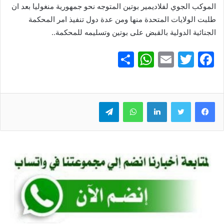
الموكب الجوي لفلاديمير بوتين المتوجه نحو جمهورية منغوليا بعد ان
طلبت الولايات المتحدة منها ومن عدة دول تنفيذ امر المحكمة
الجنائية الدولية بالقبض على بوتين وتسليمه للمحكمة..
S
W
E
T
F
h
h
m
w
a
ar
at
ai
itt
c
e
er
l
s
لينكدإن
e
واتساب
تيلقرام
A
b
p
o
p
o
k