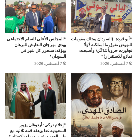
*المجلس الأعلى للسلم الاجتماعي
*أبو قردة: (السودان يمتلك مقومات
يهدي مهرجان التعايش للبرهان
للنهوض تفوق ما امتلكته دُوَلًا
ويؤكد: سنحرر كل شبر في
تجاوزت حروباً مُدَمِّرَة وأصبحت
السودان*
نماذج للاستقرار)*
7 أغسطس، 2026
7 أغسطس، 2026
*إعلام تركي: أردوغان يزور
السعودية غدا ويعقد قمة ثلاثية مع
ولي العهد ورئيس وزراء باكستان*