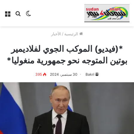
الوضع
بحث
الق
المظلم
عن
الرئيسية
/
الأخبار
*(فيديو) الموكب الجوي لفلاديمير
بوتين المتوجه نحو جمهورية منغوليا*
Bakri
30 سبتمبر، 2024
395