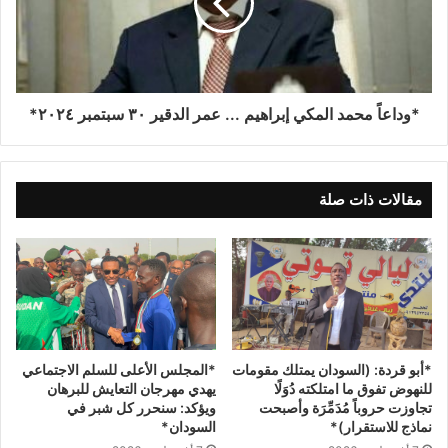
*وداعاً محمد المكي إبراهيم ... عمر الدقير ٣٠ سبتمبر ٢٠٢٤*
مقالات ذات صلة
*المجلس الأعلى للسلم الاجتماعي
*أبو قردة: (السودان يمتلك مقومات
يهدي مهرجان التعايش للبرهان
للنهوض تفوق ما امتلكته دُوَلًا
ويؤكد: سنحرر كل شبر في
تجاوزت حروباً مُدَمِّرَة وأصبحت
السودان*
نماذج للاستقرار)*