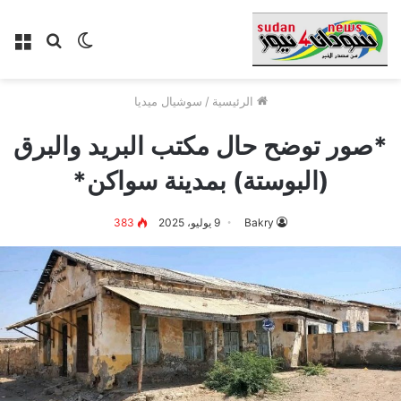
الوضع
بحث
الق
المظلم
عن
الرئيسية
/
سوشيال ميديا
*صور توضح حال مكتب البريد والبرق
(البوستة) بمدينة سواكن*
Bakry
9 يوليو، 2025
383