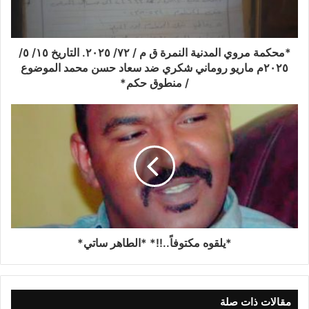
*محكمة مروي المدنية النمرة ق م / ٧٢/ ٢٠٢٥. التاريخ ١٥/ ٥/
٢٠٢٥م ماريو روماني شكري ضد سعاد حسن محمد الموضوع
/ منطوق حكم*
*يلقوه مكتوفاً..!!* *الطاهر ساتي*
مقالات ذات صلة