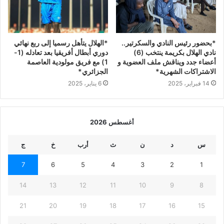
*بحضور رئيس النادي والسكرتير..
*الهلال يتأهل رسميا إلى ربع نهائي
نادي الهلال بكريمة ينتخب (6)
دوري أبطال أفريقيا بعد تعادله (1-
أعضاء جدد ويناقش ملف العضوية و
1) مع فريق مولودية العاصمة
الاشتراكات الشهرية*
الجزائري*
14 فبراير، 2025
6 يناير، 2025
أغسطس 2026
س
د
ن
ث
أرب
خ
ج
7
6
5
4
3
2
1
14
13
12
11
10
9
8
21
20
19
18
17
16
15