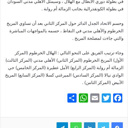
في بطولة دوري الأبطال مع الهلال ، وسيمثل الأهلي مدني السودان
في بطولة الكونفدرالية بجانب الزمالة أم روابة .
وحسم الاتحاد الجدل الدائر حول المركز الثاني بعد أن تساوي المريخ
الخرطوم والأهلي مدني في النقاط ، حسمه بالمواجهات المباشرة
والتي جاءت لمصلحة المريخ .
وجاء ترتيب الفريق على النحو التالي : الهلال الخرطوم (المركز
الأول) المريخ الخرطوم (المركز الثاني) الأهلي مدني (المركز الثالث)
الزمالة أم روابة (المركز الرابع) الأمل عطبرة (المركز الخامس) حي
الوادي نيالا (المركز السادس) الميرغني كسلا (المركز السابع) المريخ
الأبيض (المركز الثامن) .
S
W
E
T
F
h
h
m
w
a
ar
at
ai
itt
c
e
er
l
s
لينكدإن
e
واتساب
تيلقرام