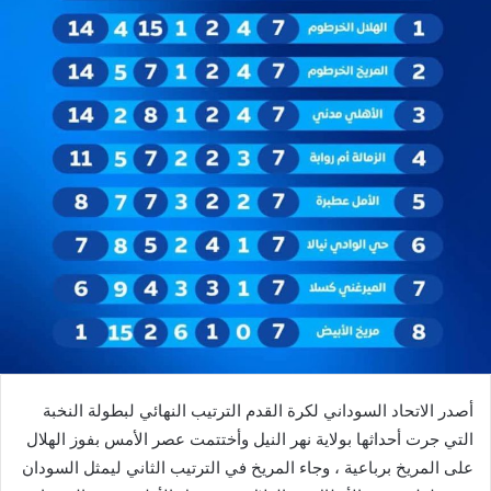
أصدر الاتحاد السوداني لكرة القدم الترتيب النهائي لبطولة النخبة
التي جرت أحداثها بولاية نهر النيل وأختتمت عصر الأمس بفوز الهلال
على المريخ برباعية ، وجاء المريخ في الترتيب الثاني ليمثل السودان