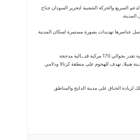
لدعم السريع والحركة الشعبية لتحرير السودان جناح
المدينة.
رسل عناصرها تهديدات بصورة مستمرة لسكان المدينة
وخلال اليومين الماضيين دفعت مليشيا الجنجويد بتعزيزات عسكرية تقدر بحوالي 170 مركبة قتـ.ـالية مدججة
ة هبيلا، تهدف للهجوم على منطقة كرتالا ودلامي
 لزيادة الخناق على مدينة الدلنج والمناطق
*السعودية وتركيا وباكستان توقع “اتفاق مكة