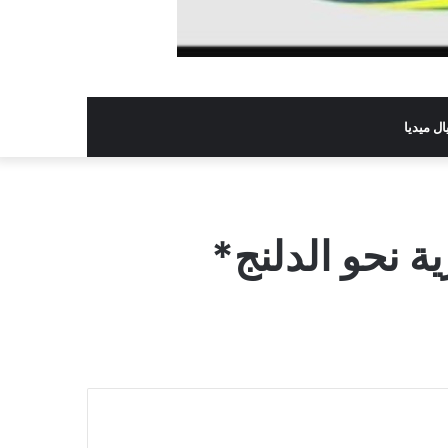
ل ميديا
 نحو الدلنج*