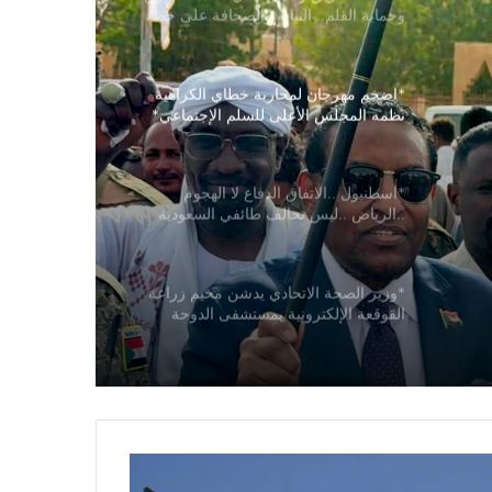
وحماية القلم.. النيابة والصحافة على خط
التماس*
*اضخم مهرجان لمحاربة خطاي الكراهية
نظمه المجلس الأعلى للسلم الإجتماعي*
*اسطنبول ..الاتفاق الدفاع لا الهجوم
..الرياض ..ليس تحالف طائفي السعودية
وتركيا وباكستان توقع اتفاقية مكة للدفاع
المشترك وسط تحولات أمنية إقليمية*
*وزير الصحة الاتحادي يدشن مخيم زراعة
القوقعة الإلكترونية بمستشفى الدوحة
التخصصي*
*القضارف تطلق نفرة (عطاء الإحسان_ 5)
بـ(28) تريليون جنيه.. ووزير الرعاية الاتحادي
يصف الولاية بأنها “نموذج للتعافي وإعادة
البناء”*