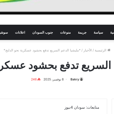
ية
سياسة
جريمة
منوعات
جنوب السودان
اعلانات
سوشيا
الرئيسية
/
الأخبار
/
*مليشيا الدعم السريع تدفع بحشود عسكرية نحو الدلنج*
 السريع تدفع بحشود عسكرية
Bakry
8 نوفمبر، 2025
246
متابعات: سودان 4نيوز