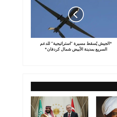
*السعودية وتركيا وباكستان توقع “اتفاق مكة
للدفاع المشترك”*
*رئيس الوزراء يصدر قرارًا بإعفاء وزير
الشؤون الدينية والأوقاف بشير هارون*
*الجيش يُسقط مسيرة “استراتيجية” للدعم
*بعثة النيل الأبيض المشاركة في الدورة
السريع بمدينة الأبيض شمال كردفان*
المدرسية الأفريقية النسخة الرابعة برواندا
تتوجة للخرطوم*
*تنسيقية القوى الوطنية تبحث مع منظمة
الأزمات الدولية توثيق انتهاكات الحرب في
السودان*
*أبو قردة: (السودان يمتلك مقومات للنهوض
تفوق ما امتلكته دُوَلًا تجاوزت حروباً مُدَمِّرَة
وأصبحت نماذج للاستقرار)*