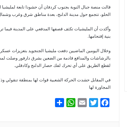
قالت ‏منصة جبال النوبة بجنوب كردفان أن حشودا تابعة لمليشيا ا
الحلو، تتجمع حول مدينة الدلنج، بعدة مناطق شرق وغرب وشمال 
وأكدت أن المليشيات تكثف قصفها المدفعي على المدينة فيما ت
بنية إقتحامها.
بالرشاشات والمدافع قادمة من الضعين بشرق دارفور وصلت لمدين
لقطع الطريق على أي تحرك لفك حصار الدلنج وكادقلي.
في المقابل حشدت الحركة الشعبية قوات لها بمنطقة تنقولي وذلك
المجاورة لها
S
W
E
T
F
h
h
m
w
a
ar
at
ai
itt
c