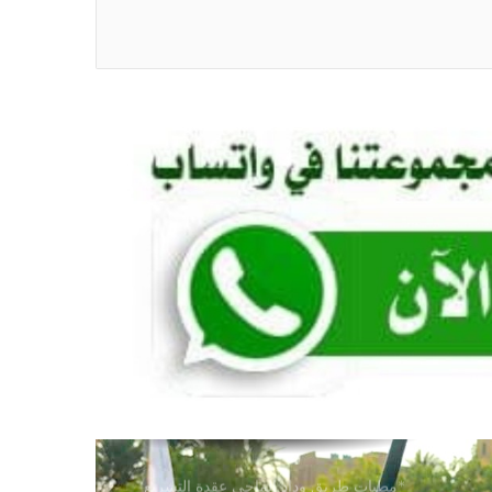
للدفاع المشترك”*
*رئيس الوزراء يصدر قرارًا بإعفاء وزير
الشؤون الدينية والأوقاف بشير هارون*
*بعثة النيل الأبيض المشاركة في الدورة
المدرسية الأفريقية النسخة الرابعة برواندا
تتوجة للخرطوم*
*تنسيقية القوى الوطنية تبحث مع منظمة
الأزمات الدولية توثيق انتهاكات الحرب في
السودان*
*أبو قردة: (السودان يمتلك مقومات للنهوض
تفوق ما امتلكته دُوَلًا تجاوزت حروباً مُدَمِّرَة
وأصبحت نماذج للاستقرار)*
*مطبات طريق ​وداد الماحي ​عقدة التشريع