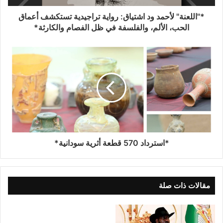
*"اللعنة" لأحمد ود اشتياق: رواية تراجيدية تستكشف أعماق
الحب، الألم، والفلسفة في ظل الفصام والكارثة*
*استرداد 570 قطعة أثرية سودانية*
مقالات ذات صلة