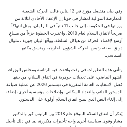
وفي بيان منفصل مؤرخ في 12 يناير، قالت الحركة الشعبية–
المعارضة الموالية لمشار في جوبا إن الإعفاء الأحادي لثلاثة من
وزرائها في الحكومة، إلى جانب 11 نائباً في البرلمان، يمثل انتهاكاً
صريحاً لاتفاق السلام لعام 2018، واعتبرت الخطوة جزءاً من مساعٍ
أوسع لإقصاء الحركة من هياكل السلطة. ووقّع البيان جوزيف ملوال
دونق بصفته رئيس الحركة للشؤون الخارجية ومنسق مكتبها
السياسي.
وتأتي هذه التطورات في وقت وافقت فيه الرئاسة ومجلس الوزراء،
الشهر الماضي، على تعديلات جوهرية في اتفاق السلام، من بينها
فصل الانتخابات العامة المقررة في ديسمبر 2026 عن عملية صياغة
الدستور الدائم، والتعداد السكاني، وإصلاحات مؤسسية أخرى، إضافة
إلى إلغاء النص الذي يمنح اتفاق السلام أولوية على الدستور.
يُذكر أن اتفاق السلام الموقع عام 2018 بين الرئيس كير والدكتور
مشار وقوى سياسية أخرى واجه تأخيرات متكررة، بما في ذلك تأجيل