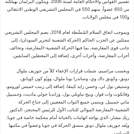
تفسير القوانين والأحكام العامة لسنة 2006. ويتكون البرلمان بهيلكته
من 650 عضواً، منهم 550 في المجلس التشريعي الوطني الانتقالي
و100 في مجلس الولايات.
وبموجب اتفاق السلام المُنشّطة لعام 2018، يضم المجلس التشريعي
ممثلين عن الحزب الحاكم (الحركة الشعبية لتحرير السودان)، إلى
جانب قوى المعارضة، بما فيها الحركة الشعبية–المعارضة، وتحالف
أحزاب المعارضة، وأحزاب أخرى، إضافة إلى المعتقلين السابقين.
وبحسب مراسيم، شملت قرارات الإعفاء كلاً من جوزيف ملوال
دونق، وكونق داك وي، وساندرا بونا ملوال، وويُو كون كويانق،
وستيفن بول لي، وحسن زايد كينقا، إضافة إلى زينب خميس لورومو،
وقاتكوت وات قوار، وبيج نياويلي بول، وزانديا جولي ماديت، وجمبييل
ماني جمبييل. وينتمي جميع النواب المعفيين إلى جناح الحركة
الشعبية–المعارضة الموالي للنائب الأول للرئيس المحتجز، الدكتور
ريك مشار، الذي يواجه اتهامات بالخيانة أمام محكمة خاصة في جوبا.
ويُعد جوزيف ملوال دونق منسق الحركة في جوبا وعضواً في مكتبها
السياسي.