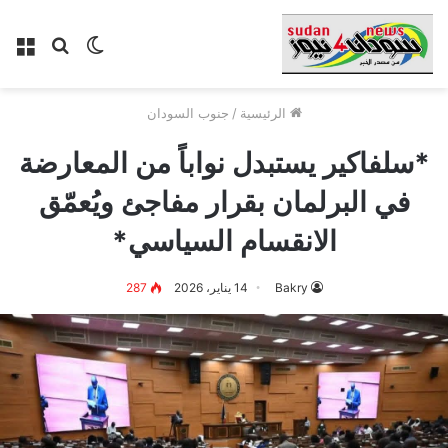
الوضع
بحث
الق
المظلم
عن
الرئيسية
/
جنوب السودان
*سلفاكير يستبدل نواباً من المعارضة
في البرلمان بقرار مفاجئ ويُعمّق
الانقسام السياسي*
Bakry
14 يناير، 2026
287