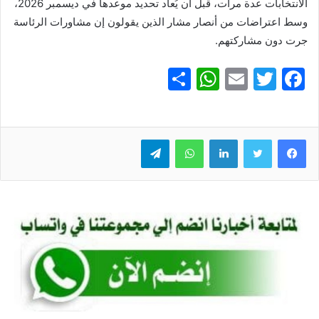
الانتخابات عدة مرات، قبل أن يُعاد تحديد موعدها في ديسمبر 2026،
وسط اعتراضات من أنصار مشار الذين يقولون إن مشاورات الرئاسة
جرت دون مشاركتهم.
S
W
E
T
F
h
h
m
w
a
ar
at
ai
itt
c
e
er
l
s
لينكدإن
e
واتساب
تيلقرام
A
b
p
o
p
o
k