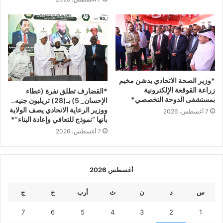
*وزير الصحة الاتحادي يدشن مخيم
زراعة القوقعة الإلكترونية
*القضارف تطلق نفرة (عطاء
بمستشفى الدوحة التخصصي*
الإحسان_ 5) بـ(28) تريليون جنيه..
ووزير الرعاية الاتحادي يصف الولاية
7 أغسطس، 2026
بأنها “نموذج للتعافي وإعادة البناء”*
7 أغسطس، 2026
أغسطس 2026
س
د
ن
ث
أرب
خ
ج
7
6
5
4
3
2
1