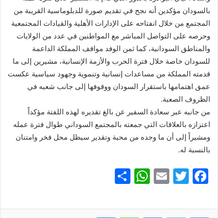
بالسودان مؤكدين أنه نجح في تقديم صورة للدبلوماسية القريبة من
المجتمع من خلال انفتاحه على الإدارات الأهلية والقيادات المجتمعية
وحرصه على التواصل المباشر مع المواطنين في عدد من الولايات
والمناطق السودانية، كما ثمن الوفد مواقف المملكة الداعمة
للسودان خاصة خلال فترة الحرب والأزمة الإنسانية، مشيرين إلى ما
قدمته المملكة من مساعدات إنسانية وتنموية وجهود سياسية عكست
عمق اهتمامها باستقرار السودان ووقوفها إلى جانب شعبه في
الظروف الصعبة.
من جانبه عبر سعادة السفير عن بالغ تقديره لهذه اللفتة مؤكداً
اعتزازه بالعلاقات التي جمعته بالمجتمع السوداني طوال فترة عمله
ومشيراً إلى أن ما وجده من محبة وتقدير سيظل محل فخر وامتنان
بالنسبة له.
S
W
E
T
F
h
h
m
w
a
ar
at
ai
itt
c
لينكدإن
واتساب
تيلقرام