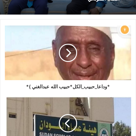
*وداعا_حبيب_الكل*حبيب الله عبدالغني )*