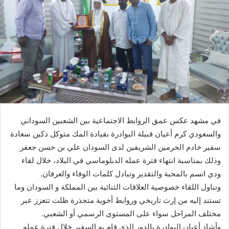
في مشهد عكس عمق الروابط الاجتماعية بين الشعبين السوداني
والسعودي كرم أعيان قبيلة البوادرة بقيادة المك متوكل دكين سعادة
سفير خادم الحرمين الشريفين لدى السودان علي بن حسن جعفر
وذلك بمناسبة انتهاء فترة عمله الدبلوماسي في البلاد، خلال لقاء
ودي اتسم بالمحبة والتقدير وتبادل كلمات الوفاء والعرفان.
وتناول اللقاء خصوصية العلاقات الثنائية بين المملكة و السودان وما
تستند إليه من إرث تاريخي وروابط أخوية متجذرة ظلت تتعزز عبر
مختلف المراحل سواء على المستوى الرسمي أو الشعبي.
وأشاد أعيان البوادرة بالدور الذي قام به السفير خلال فترة عمله