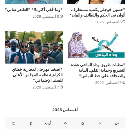
*حسين خوجلي يكتب: مستطرف
*وما خُفي أكثر..!!* *الطاهر ساتي*
ألوان في الحكم واللطائف والبيان*
8 أغسطس، 2026
8 أغسطس، 2026
*مطبات طريق ​وداد الماحي ​عقدة
*اضخم مهرجان لمحاربة خطاي
التشريع وحماية القلم.. النيابة
الكراهية نظمه المجلس الأعلى
والصحافة على خط التماس*
للسلم الإجتماعي*
7 أغسطس، 2026
7 أغسطس، 2026
أغسطس 2026
س
د
ن
ث
أرب
خ
ج