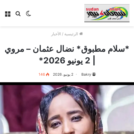
الوضع
بحث
الق
المظلم
عن
الرئيسية
/
الأخبار
*سلام مطبوق* نضال عثمان – مروي
| 2 يونيو 2026*
Bakry
2 يونيو، 2026
146