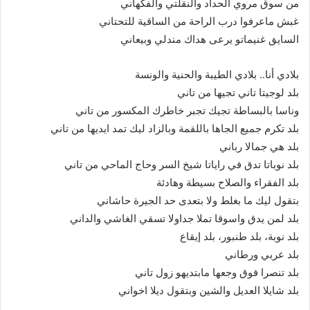
من سوق مروي الحداد والنقلتي والفكهاني
غبش ماعرفوا درب الراحة من الساقية للتحتاني
السايق غنيماتو يرعى هداك مندلي وبيعاني
بلادي أنا.. بلادي الطيبة والحنية والونسة
بلد لوجيتا تاني تجيها من تاني
وناسا بالبساطة تجيك تجبر خاطرك المكسور من تاني
بلد تكرم جميع الجاها باللقمة وبالزاد ليك تمد ايديها من تاني
بلد هي جمالا رباني
بلد نوباتا تدق في راياتا شيخ السر وحاج الماحي من تاني
بلد الفقراء والصلاح بسيطة وهادئة
بتقول ليك ما بغلط ولا بتعدى حد الجيرة حاشاني
بلد لمن يدق واسوقا تملا جداولا تسقي الغاشي والداني
بلد نوبة، بلد طنبور، بلد إيقاع
بلد عربي ورطاني
بلد تنصرا فوق وجعها مابتديهو زول تاني
بلد شايلا العديل والشين وبتقول ديلا اخواني