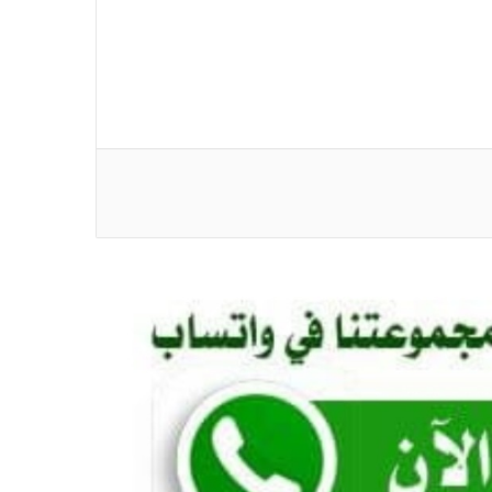
*السعودية وتركيا وباكستان توقع “اتفاق مكة
للدفاع المشترك”*
*رئيس الوزراء يصدر قرارًا بإعفاء وزير
الشؤون الدينية والأوقاف بشير هارون*
*بعثة النيل الأبيض المشاركة في الدورة
المدرسية الأفريقية النسخة الرابعة برواندا
تتوجة للخرطوم*
*تنسيقية القوى الوطنية تبحث مع منظمة
الأزمات الدولية توثيق انتهاكات الحرب في