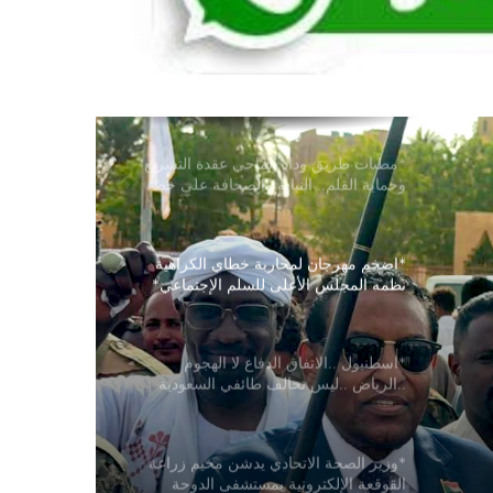
السودان*
*أبو قردة: (السودان يمتلك مقومات للنهوض
تفوق ما امتلكته دُوَلًا تجاوزت حروباً مُدَمِّرَة
وأصبحت نماذج للاستقرار)*
*مطبات طريق ​وداد الماحي ​عقدة التشريع
وحماية القلم.. النيابة والصحافة على خط
التماس*
*اضخم مهرجان لمحاربة خطاي الكراهية
نظمه المجلس الأعلى للسلم الإجتماعي*
*اسطنبول ..الاتفاق الدفاع لا الهجوم
..الرياض ..ليس تحالف طائفي السعودية
وتركيا وباكستان توقع اتفاقية مكة للدفاع
المشترك وسط تحولات أمنية إقليمية*
*وزير الصحة الاتحادي يدشن مخيم زراعة
القوقعة الإلكترونية بمستشفى الدوحة