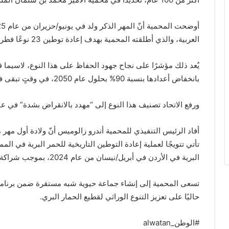
العربية، والذي أطلقته المحمية بهدف إعادة توطين 23 نوعًا فطريًا إلى موائلها الطبيعية السابقة.
بانخفاض أعدادها بنسبة 90% بحلول عام 2050، في وقتٍ تبقى فيه أقل من 600 منها في البرية حول العالم.
ورفع الاتحاد تصنيف هذا النوع إلى “مهدد بالانقراض بشدة” في عام 025
أفاد الرئيس التنفيذي للمحمية أندرو زالوميس أنّ ولادة أول مهر
تأتي تتويجًا لعملية إعادة التوطين التاريخية للحمر البرية في الم
البرية في الأردن في أبريل/نيسان من عام 2024، بموجب شراكة إستراتيجية مع الجمعية الملكية لحماية الطبيعة.
تسعى المحمية إلى إنشاء جماعة حيوية شبه مستقرة ضمن برنامج إعاد
حاليًا على تعزيز التنوع الوراثي لقطيع الحمار البري.
#الوطن_alwatan