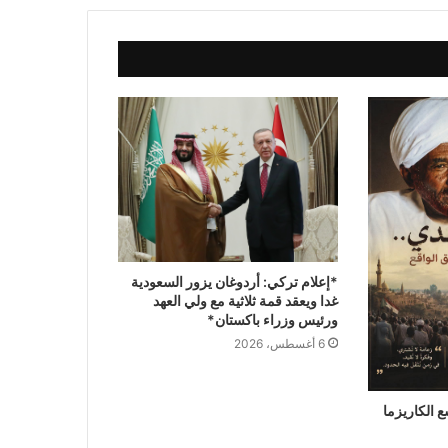
السودان*
*أبو قردة: (السودان يمتلك مقومات للنهوض
تفوق ما امتلكته دُوَلًا تجاوزت حروباً مُدَمِّرَة
وأصبحت نماذج للاستقرار)*
*مطبات طريق ​وداد الماحي ​عقدة التشريع
وحماية القلم.. النيابة والصحافة على خط
التماس*
*اضخم مهرجان لمحاربة خطاي الكراهية
نظمه المجلس الأعلى للسلم الإجتماعي*
*إعلام تركي: أردوغان يزور السعودية
غدا ويعقد قمة ثلاثية مع ولي العهد
ورئيس وزراء باكستان*
*اسطنبول ..الاتفاق الدفاع لا الهجوم
6 أغسطس، 2026
..الرياض ..ليس تحالف طائفي السعودية
وتركيا وباكستان توقع اتفاقية مكة للدفاع
المشترك وسط تحولات أمنية إقليمية*
 الكاريزما
*وزير الصحة الاتحادي يدشن مخيم زراعة