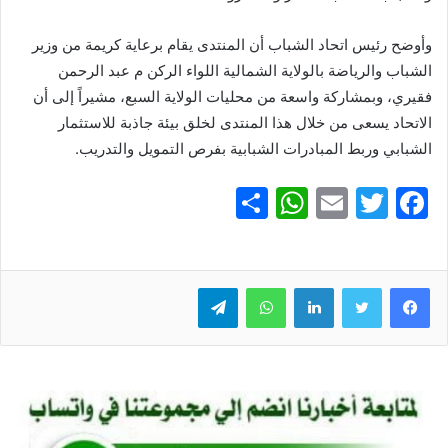
وأوضح رئيس اتحاد الشباب أن المنتدى يقام برعاية كريمة من وزير
الشباب والرياضة بالولاية الشمالية اللواء الركن م عبد الرحمن
فقيري، وبمشاركة واسعة من محليات الولاية السبع، مشيراً إلى أن
الاتحاد يسعى من خلال هذا المنتدى لخلق بيئة جاذبة للاستثمار
الشبابي وربط المبادرات الشبابية بفرص التمويل والتدريب.
S
W
E
T
F
h
h
m
w
a
ar
at
ai
itt
c
e
er
l
s
لينكدإن
e
واتساب
تيلقرام
A
b
p
o
p
o
k