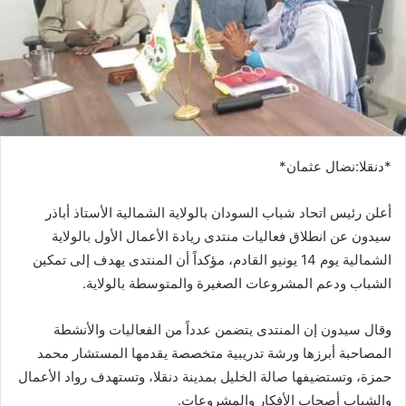
*دنقلا:نضال عثمان*
أعلن رئيس اتحاد شباب السودان بالولاية الشمالية الأستاذ أباذر
سيدون عن انطلاق فعاليات منتدى ريادة الأعمال الأول بالولاية
الشمالية يوم 14 يونيو القادم، مؤكداً أن المنتدى يهدف إلى تمكين
الشباب ودعم المشروعات الصغيرة والمتوسطة بالولاية.
وقال سيدون إن المنتدى يتضمن عدداً من الفعاليات والأنشطة
المصاحبة أبرزها ورشة تدريبية متخصصة يقدمها المستشار محمد
حمزة، وتستضيفها صالة الخليل بمدينة دنقلا، وتستهدف رواد الأعمال
والشباب أصحاب الأفكار والمشروعات.