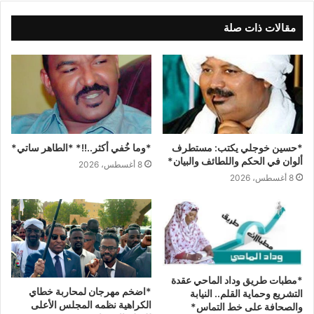
مقالات ذات صلة
*حسين خوجلي يكتب: مستطرف
*وما خُفي أكثر..!!* *الطاهر ساتي*
ألوان في الحكم واللطائف والبيان*
8 أغسطس، 2026
8 أغسطس، 2026
*مطبات طريق ​وداد الماحي ​عقدة
*اضخم مهرجان لمحاربة خطاي
التشريع وحماية القلم.. النيابة
الكراهية نظمه المجلس الأعلى
والصحافة على خط التماس*