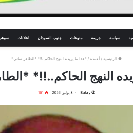
ية
سياسة
جريمة
منوعات
جنوب السودان
اعلانات
سوشيا
الرئيسية
/
أعمدة
/
*هذا ما يريده النهج الحاكم..!!* *الطاهر ساتي*
يده النهج الحاكم..!!* *الط
Bakry
8 يوليو، 2026
151