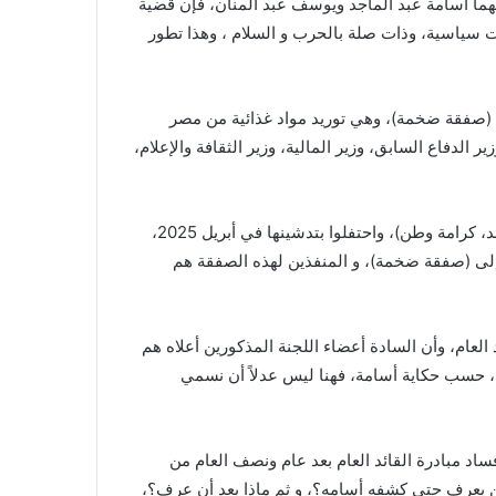
بهما أسامة عبد الماجد ويوسف عبد المنان، فإن قضية
ت سياسية، وذات صلة بالحرب و السلام ، وهذا تطور
 (صفقة ضخمة)، وهي توريد مواد غذائية من مصر
لدفاع السابق، وزير المالية، وزير الثقافة والإعلام،
:: أسامة يتحدث عن مبادرة القائد العام، وكان شعارها ( نفير القائد، كرامة وطن)، واحتفلوا بتدشينها في أبريل 2025،
لى (صفقة ضخمة)، و المنفذين لهذه الصفقة هم
العام، وأن السادة أعضاء اللجنة المذكورين أعلاه هم
 حسب حكاية أسامة، فهنا ليس عدلاً أن نسمي
اد مبادرة القائد العام بعد عام ونصف العام من
ن يعرف حتى كشفه أسامه؟، و ثم ماذا بعد أن عرف؟،