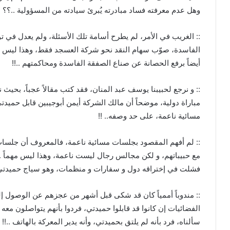
وهل عدم معرفته فساد مبادرته يُبرئ سيادته من المسؤولية ..؟؟
:: الغريب في الأمر، لم يطرح أسامة تلك الأسئلة، ولم يعدل في تو
الفاسدة، صوّب سهام النقد نحو شركة العسجد فقط، وهذا ليس عد
أيضاً برفع الحصانة عن صناع الصفقة الفاسدة ومحاكمتهم ..!!
:: و نرجع لحبيبنا يوسف عبد المنان، فقد كتب مقالاً عجباً، بح
مباراة دولية، موضحاً أن مالك الشركة أيمن أبوجيبين قابل حمي
مسائية ناعمة، على حد وصفه.. !!
:: لم أفهم المقصود بجلسات مسائية ناعمة، فالمعروف أن جلسات 
مع حبيباتهم، و لكن مجالس رجال ليست ناعمة، وهذا ليس مهماً .
فشلت في إختراقه دول و سفارات و منظمات، وهو سياج حميدتي .
:: مندوباً أممياً كان قد شكى قبل أشهر من عجزهم عن الوصول إل
الفضائيات إن كانوا قد قابلوا حميدتي، فردوا بأنهم يتواصلون معه ه
سألناه، فرد بأنه لم يلتق بحميدتي، وأنه يدير المعركة بالهاتف ..!!