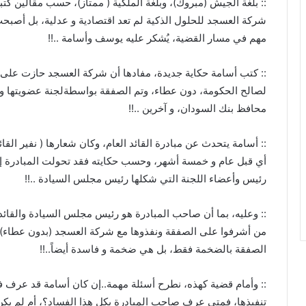
:: بلغة الجيش (مبروك)، وبلغة الملكية ( ممتاز)، حسب مقالين كت
شركة العسجد للحلول الذكية لم تعد اقتصادية و عدلية، بل أصبح
مهم في مسار القضية، يُشكر عليه يوسف وأسامة ..!!
:: كتب أسامة حكاية جديدة، مفادها أن شركة العسجد حازت على
لصالح الحكومة، دون عطاء، وتم الصفقة بواسطةلجنة عضويتها وزير ا
محافظ بنك السودان، و آخرين ..!!
أي قبل عام و خمسة أشهر، وحسب حكايته فقد تحولت المبادرة إ
رئيس وأعضاء اللجنة التي شكلها رئيس مجلس السيادة ..!!
:: وعليه، بما أن صاحب المبادرة هو رئيس مجلس السيادة والقائد 
من أشرفوا على الصفقة ونفذوها مع شركة العسجد (بدون عطاء)،
الصفقة بالضخمة فقط، بل هي ضخمة و فاسدة أيضاً..!!
:: وأمام قضية كهذه، نطرح أسئلة مهمة..إن كان أسامة قد عرف فس
تنفيذها، فمتى عرف صاحب المبادرة بكل هذا الفساد؟، أم لم يك