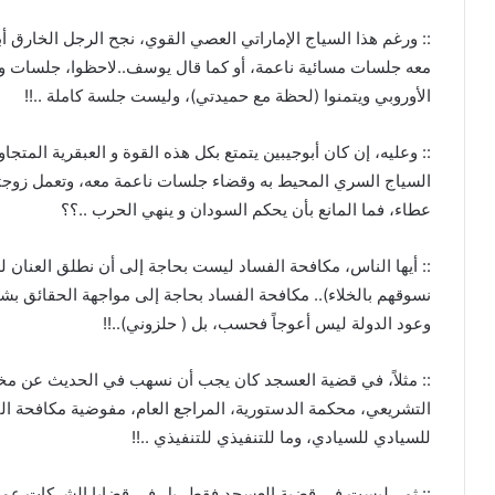
:: ورغم هذا السياج الإماراتي العصي القوي، نجح الرجل الخارق 
معه جلسات مسائية ناعمة، أو كما قال يوسف..لاحظوا، جلسات و
الأوروبي ويتمنوا (لحظة مع حميدتي)، وليست جلسة كاملة ..!!
:: وعليه، إن كان أبوجيبين يتمتع بكل هذه القوة و العبقرية المت
السياج السري المحيط به وقضاء جلسات ناعمة معه، وتعمل زوجته
عطاء، فما المانع بأن يحكم السودان و ينهي الحرب ..؟؟
:: أيها الناس، مكافحة الفساد ليست بحاجة إلى أن نطلق العنان للخ
نسوقهم بالخلاء).. مكافحة الفساد بحاجة إلى مواجهة الحقائق بشج
وعود الدولة ليس أعوجاً فحسب، بل ( حلزوني)..!!
:: مثلاً، في قضية العسجد كان يجب أن نسهب في الحديث عن م
التشريعي، محكمة الدستورية، المراجع العام، مفوضية مكافحة ا
للسيادي للسيادي، وما للتنفيذي للتنفيذي ..!!
:: ثم ..ليست في قضية العسجد فقط، بل في قضايا الشركات عموم