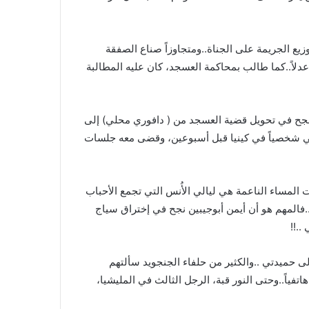
زيع الجريمة على الجناة..ومتجاوزاً صناع الصفقة
لاً..كما طالب بمحاكمة العسجد، كان عليه المطالبة
يث نجح في تحويل قضية العسجد من ( دافوري محلي) إلى
دتي شخصياً في كينيا قبل أسبوعين، وقضى معه جلسات
المساء الناعمة هي ليالي الأُنس التي تجمع الأحباب
.فالمهم هو أن أيمن أبوجيبين نجح في إختراق سياج
.!!
ى حميدتي ..والكثير من حلفاء الجنجويد سألتهم
اتفياً..وحتى النور قبة، الرجل الثالث في المليشيا،