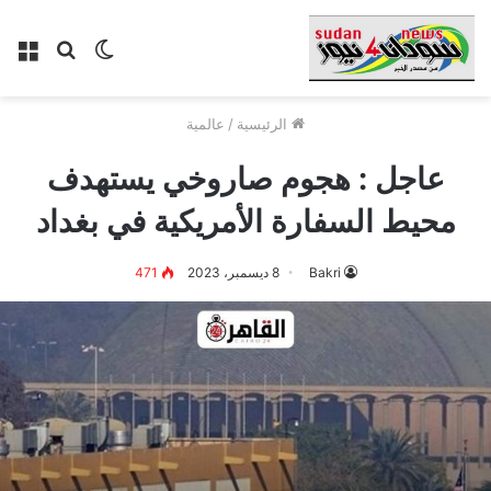
الوضع
بحث
الق
المظلم
عن
الرئيسية
/
عالمية
عاجل : هجوم صاروخي يستهدف
محيط السفارة الأمريكية في بغداد
Bakri
8 ديسمبر، 2023
471