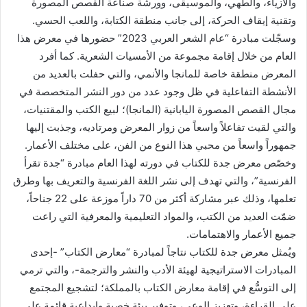
والأزياء، والطهي، والموسيقى، وورشة صناعة القصص المصورة
وتقنية إيقاف الحركة، إلى جانب منطقة الكتابة، واللعب الحسي.
وسجّلت مبادرة “عام الشعر العربي 2023” حضورها في معرض هذا
العام من خلال إقامة مجموعة من الأمسيات الشعرية. كما أفرد
المعرض منطقة خاصة للمانجا والأنمي، والتي حفلت بالعديد من
الأنشطة التفاعلية في ظل وجود عدد من دور النشر المتخصصة في
مجال القصص المصورة اليابانية (المانجا)؛ لبيع الكتب والمقتنيات،
والتي لقيت تفاعلاً واسعاً من زوار المعرض ومرتاديه، وجذبت إليها
جمهوراً واسعاً من محبي هذا النوع من الفن، على مختلف الأعمار.
وخصّص معرض جدة للكتاب في دورته لهذا العام مبادرة “جدة تقرأ
الفرنسية”، والتي تهدف إلى نشر اللغة الفرنسية والتعريف بها وطرق
تعلمها، وذلك عبر مشاركة أكثر من 70 داراً موزعة على 22 جناحاً،
ضمّت العديد من الكتب، والمواد التعليمية والمعرفية التي راعت
جميع الأعمار والاهتمامات.
ويُمثل معرض جدة للكتاب نتاجاً لمبادرة “معارض الكتاب” -إحدى
المبادرات الاستراتيجية لهيئة الأدب والنشر والترجمة-، والتي ترمي
إلى التوسُّع في إقامة معارض الكتاب بالمملكة؛ لتشجيع المجتمع
على القراءة، وتعزيز الوعي، وتوفير بيئة خصبة وإبداعية قائمة على