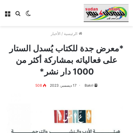
الوضع
بحث
الق
المظلم
عن
الرئيسية
/
الأخبار
*معرض جدة للكتاب يُسدل الستار
على فعالياته بمشاركة أكثر من
1000 دار نشر*
Bakri
17 ديسمبر، 2023
508