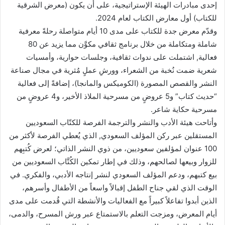
إحدى مبادرات الهيئة الإستراتيجية، على أن يكون (معرض الشرقية
للكتاب) أول معارض الكتاب لعام 2024.
وقدّم معرض جدة للكتاب على مدى 10 أيام متواصلة رحلةً معرفية
شاملة ومتكاملة من خلال برنامج ثقافي مكوَّن مما يزيد عن 80
فعالية, اشتملت على ندوات ثقافية، وجلسات حوارية، وأمسيات
شعرية ضمت نُخبة من الشعراء، وورشِ عملٍ مُثرية في مجال صناعة
النشر والقصص المصورة (الكوميكس والمانجا)، إضافةً إلى فعالية
“حديث كتاب” و5 عروضٍ من مسرحية الملاذ الأخير، و4 عروضٍ من
مسرحية حكاية شاعر.
وأتاحت هيئة الأدب والنشر والترجمة الفرصة للكتّاب السعوديين
المستقلين عبر ركن المؤلف السعودي, الذي يُعطي الفرصة لأكثر من
100 عنوان لمؤلفين سعوديين، من ذوي النشر الذاتي؛ لعرض كُتبِهم
للزوار وبيعها لصالحهم، وذلك في إطار تمكين الكُتَّاب السعوديين من
بيع كتبهم، ودعم المؤلف السعودي لنشر إنتاجه الأدبي، والفكري. في
الوقت الذي لقي جناح الطفل إقبالاً واسعاً من الأطفال وأسرهم،
الذين أبدوا تفاعلاً كبيراً مع الفعاليات والأنشطة التي قُدمت على مدى
أيام المعرض، ومزجت التعلم بالاستمتاع عبر ورش المسرح، والدمى،