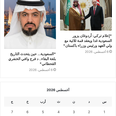
*إعلام تركي: أردوغان يزور
السعودية غدا ويعقد قمة ثلاثية مع
ولي العهد ورئيس وزراء باكستان*
6 أغسطس، 2026
*‏السعودية… حين يتحدث التاريخ
بلغة البقاء.. ‏د فرج وافي الخنفري
القحطاني*
6 أغسطس، 2026
أغسطس 2026
س
د
ن
ث
أرب
خ
ج
7
6
5
4
3
2
1