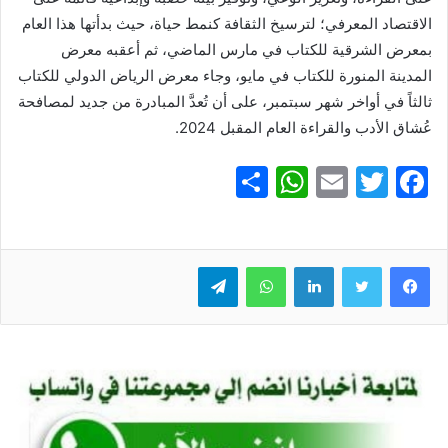
الاقتصاد المعرفي؛ لترسيخ الثقافة كنمط حياة، حيث بدأتها هذا العام
بمعرض الشرقية للكتاب في مارس الماضي، ثم أعقبه معرض
المدينة المنورة للكتاب في مايو، وجاء معرض الرياض الدولي للكتاب
ثالثاً في أواخر شهر سبتمبر، على أن تُعدَّ المبادرة من جديد لمصافحة
عُشاق الأدب والقراءة العام المقبل 2024.
S
W
E
T
F
h
h
m
w
a
ar
at
ai
itt
c
e
er
l
s
لينكدإن
e
واتساب
تيلقرام
A
b
p
o
p
o
k