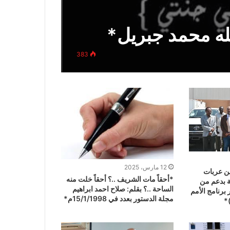
لله محمد جبريل*
383
12 مارس، 2025
ين عربات
*أحقاً مات الشريف ..؟ أحقاً خلت منه
ة بدعم من
الساحة ..؟ بقلم: صلاح احمد ابراهيم
برنامج الأمم
مجلة الدستور بعدد في 15/1/1998م*