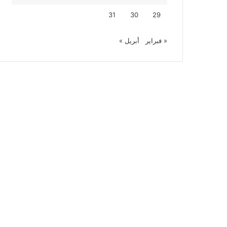
31
30
29
« فبراير
أبريل »