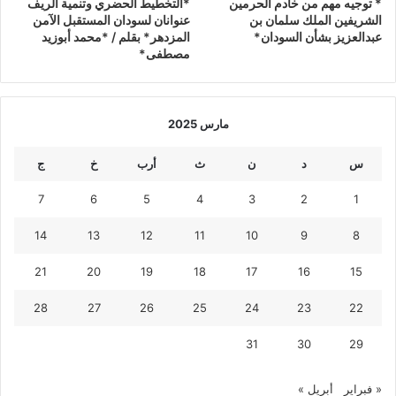
* توجيه مهم من خادم الحرمين
*التخطيط الحضري وتنمية الريف
الشريفين الملك سلمان بن
عنوانان لسودان المستقبل الآمن
عبدالعزيز بشأن السودان*
المزدهر* بقلم / *محمد أبوزيد
مصطفى*
مارس 2025
س
د
ن
ث
أرب
خ
ج
7
6
5
4
3
2
1
14
13
12
11
10
9
8
21
20
19
18
17
16
15
28
27
26
25
24
23
22
31
30
29
« فبراير
أبريل »