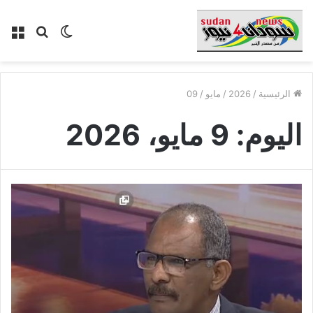
الوضع
بحث
الق
المظلم
عن
الرئيسية
/
2026
/
مايو
/
09
اليوم:
9 مايو، 2026