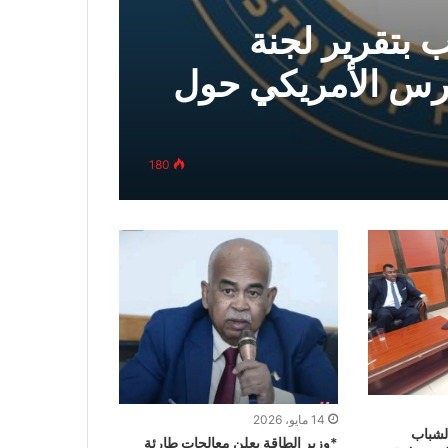
 بتقرير لجنة
غرس الأمريكي حول
180
14 مايو، 2026
الشباب
*وزير الطاقة يعلن معالجات طارئة