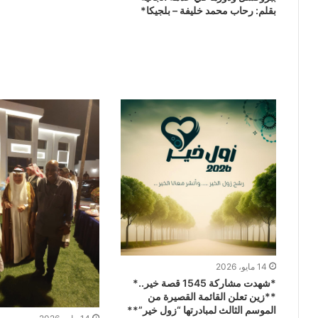
بقلم: رحاب محمد خليفة – بلجيكا*
14 مايو، 2026
*شهدت مشاركة 1545 قصة خير..*
**زين تعلن القائمة القصيرة من
الموسم الثالث لمبادرتها “زول خير”**