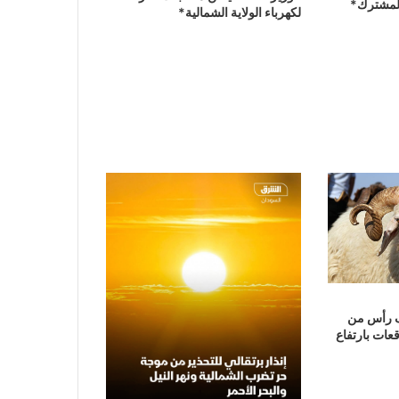
 المشترك*
لكهرباء الولاية الشمالية*
كثر من 128 ألف رأس من
عات بارتفاع