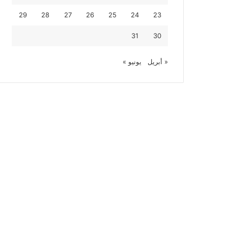
29
28
27
26
25
24
23
31
30
« أبريل
يونيو »