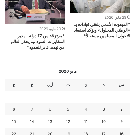
29 مايو، 2026
*المبعوث الأممي يلتقي قيادات بـ
29 مايو، 2026
«الوطني المحلول» ويؤكد استبعاد
*مرتزقة من 17 دولة.. مدير
الإخوان المسلمين مستقبلاً*
المخابرات السودانية يحذر العالم
من تهديد عابر للحدود*
مايو 2026
س
د
ن
ث
أرب
خ
ج
1
8
7
6
5
4
3
2
15
14
13
12
11
10
9
22
21
20
19
18
17
16