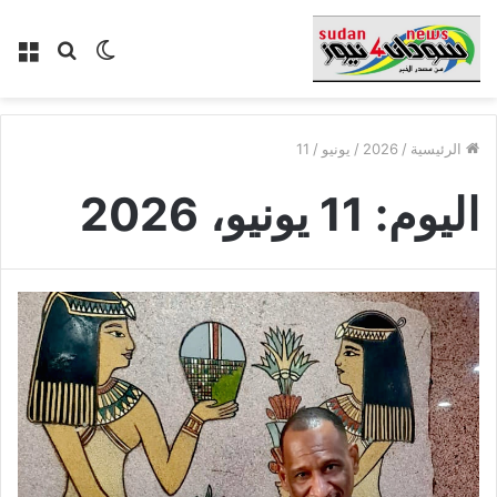
الوضع
بحث
الق
المظلم
عن
الرئيسية
/
2026
/
يونيو
/
11
اليوم:
11 يونيو، 2026