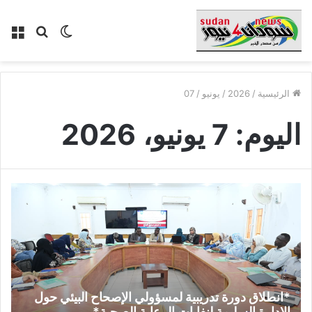
الوضع
بحث
الق
المظلم
عن
الرئيسية
/
2026
/
يونيو
/
07
اليوم:
7 يونيو، 2026
*انطلاق دورة تدريبية لمسؤولي الإصحاح البيئي حول
الإدارة السليمة لنفايات الرعاية الصحية*