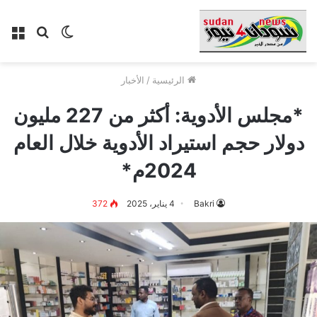
الوضع
بحث
الق
المظلم
عن
الرئيسية
/
الأخبار
*مجلس الأدوية: أكثر من 227 مليون
دولار حجم استيراد الأدوية خلال العام
2024م*
Bakri
4 يناير، 2025
372