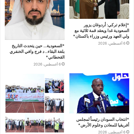
*إعلام تركي: أردوغان يزور
السعودية غدا ويعقد قمة ثلاثية مع
ولي العهد ورئيس وزراء باكستان*
6 أغسطس، 2026
*‏السعودية… حين يتحدث التاريخ
بلغة البقاء.. ‏د فرج وافي الخنفري
القحطاني*
6 أغسطس، 2026
*انتخاب السودان رئيساً لمجلس
أفريقيا للمعادن وعلوم الأرض*
6 أغسطس، 2026