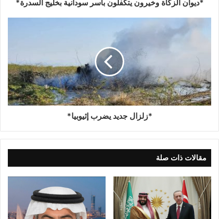
*ديوان الزكاة وخيرون يتكفلون بأسر سودانية بخليج السدرة*
*زلزال جديد يضرب إثيوبيا*
مقالات ذات صلة