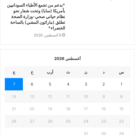
*بدعم من تجمع الأطباء السودانيين
بأمريكا (سابا) وتحت شعار نحو
نظام حياتي صحي-وزارة الصحة
تطلق (ماراثون المشي) بالساحة
الخضراء*
6 أغسطس، 2026
أغسطس 2026
س
د
ن
ث
أرب
خ
ج
7
6
5
4
3
2
1
14
13
12
11
10
9
8
21
20
19
18
17
16
15
28
27
26
25
24
23
22
31
30
29