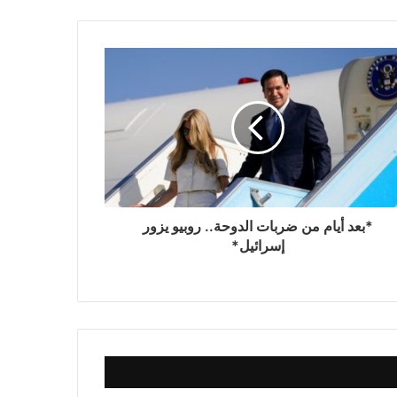
كرري ينشطون في ترويج وبيع الحبوب
المخدرات والخمور البلدية*
أسرة الشاب القتيل محمد احمد عكود
تكشف عن نيتها الاعتصام أمام مكاتب وزارة
الداخلية
مقتل صبي في هجوم معاد للمسلمين في
الولايات المتحدة
*بعد أيام من ضربات الدوحة.. روبيو يزور
الولايات المتحدة: عشرات القتلى والجرحى
إسرائيل*
في حادث إطلاق نار مروع بولاية مين
كشف ملابسات مقتل بطلة العالم في
مصر.. المتهم “عتيد الإجرام”
حل لغز جريمة “عروس القليوبية”.. والقاتل