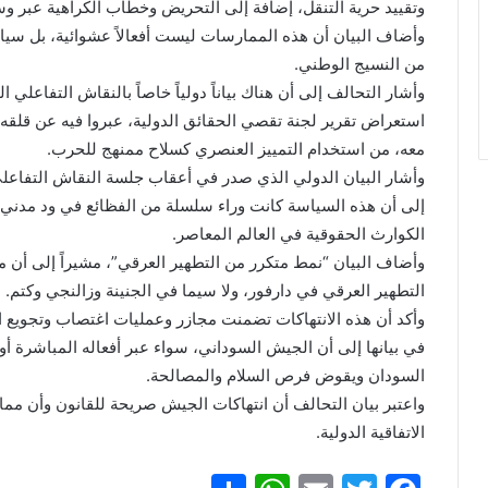
وتقييد حرية التنقل، إضافة إلى التحريض وخطاب الكراهية عبر وسا
وأضاف البيان أن هذه الممارسات ليست أفعالاً عشوائية، بل سيا
من النسيج الوطني.
وأشار التحالف إلى أن هناك بياناً دولياً خاصاً بالنقاش التفاع
استعراض تقرير لجنة تقصي الحقائق الدولية، عبروا فيه عن قلقه
معه، من استخدام التمييز العنصري كسلاح ممنهج للحرب.
وأشار البيان الدولي الذي صدر في أعقاب جلسة النقاش التفاعل
إلى أن هذه السياسة كانت وراء سلسلة من الفظائع في ود مدني وو
الكوارث الحقوقية في العالم المعاصر.
وأضاف البيان “نمط متكرر من التطهير العرقي”، مشيراً إلى أن ما
التطهير العرقي في دارفور، ولا سيما في الجنينة وزالنجي وكتم.
وأكد أن هذه الانتهاكات تضمنت مجازر وعمليات اغتصاب وتجويع 
في بيانها إلى أن الجيش السوداني، سواء عبر أفعاله المباشرة أو م
السودان ويقوض فرص السلام والمصالحة.
واعتبر بيان التحالف أن انتهاكات الجيش صريحة للقانون وأن ممار
الاتفاقية الدولية.