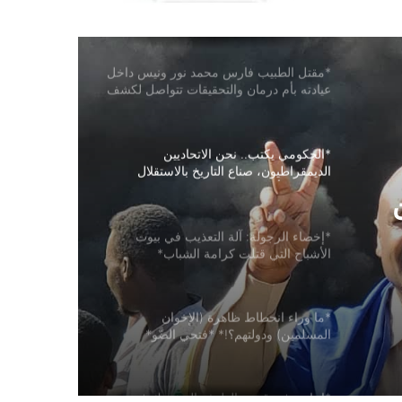
مفاجأة للجميع
*مقتل الطبيب فارس محمد نور ونيس داخل
عيادته بأم درمان والتحقيقات تتواصل لكشف
ملابسات الحادث*
*الجكومي يكتب.. ﻧﺤﻦ ﺍﻻﺗﺤﺎﺩيين
ﺍﻟﺪﻳﻤﻘﺮﺍﻃﻴﻮﻥ، ﺻﻨﺎﻉ ﺍﻟﺘﺎﺭﻳﺦ ﺑﺎﻻﺳﺘﻘﻼﻝ
ﻭﺣﻤﺎﺗﻪ، ﻭﺃﻫﻞ ﺍﻟﻤﻮﻗﻒ ﺍﻟﺴﻮﺩﺍﻧﻲ ﺍﻟﻮﻃﻨﻲ
ﺍﺭﺗﺒﺎﻃﺎ ﺑﺘﺮﺍﺙ ﻧﻀﺎﻟﻲ ﻋﺮﻳﻖ ﻭﺃﺻﻴﻞ*
*إخصاء الرجولة: آلة التعذيب في بيوت
الأشباح التي قتلت كرامة الشباب*
*ما وراء انحطاط ظاهرة (الإخوان
المسلمين) ودولتهم؟!* *فتحي الضَّو*
*اجانب في قبضة الطوف المشترك في