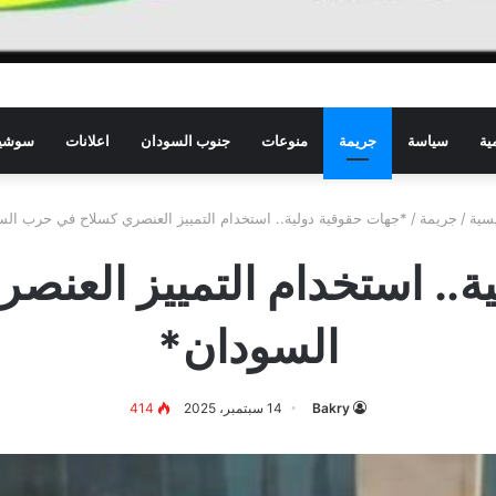
ية
سياسة
جريمة
منوعات
جنوب السودان
اعلانات
سوشيا
سية
/
جريمة
/
*جهات حقوقية دولية.. استخدام التمييز العنصري كسلاح في حرب ال
ة.. استخدام التمييز العن
السودان*
Bakry
14 سبتمبر، 2025
414