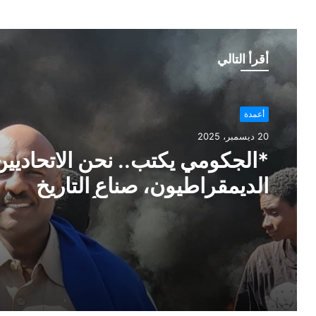
أقرأ التالي
أعمدة
20 ديسمبر، 2025
*الجكومي يكتب.. ﻧﺤﻦ ﺍﻻﺗﺤﺎﺩيين
ﺍﻟﺪﻳﻤﻘﺮﺍﻃﻴﻮﻥ، ﺻﻨﺎﻉ ﺍﻟﺘﺎﺭﻳﺦ
ﺑﺎﻻﺳﺘﻘﻼﻝ ﻭﺣﻤﺎﺗﻪ، ﻭﺃﻫﻞ ﺍﻟﻤﻮﻗﻒ
ﺍﻟﺴﻮﺩﺍﻧﻲ ﺍﻟﻮﻃﻨﻲ ﺍﺭﺗﺒﺎﻃﺎ ﺑﺘﺮﺍﺙ
ﻧﻀﺎﻟﻲ ﻋﺮﻳﻖ ﻭﺃﺻﻴﻞ*