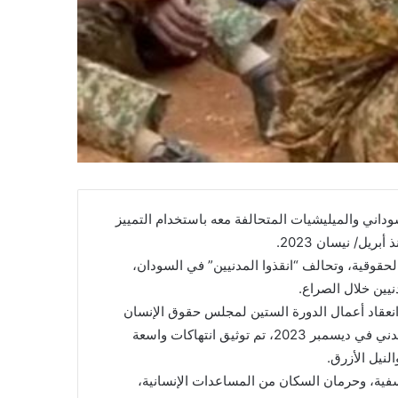
داني والميليشيات المتحالفة معه باستخدام التمييز
يل/ نيسان 2023.
حقوقية، وتحالف “انقذوا المدنيين” في السودان،
يين خلال الصراع.
انعقاد أعمال الدورة الستين لمجلس حقوق الإنسان
التابع للأمم المتحدة، أنه منذ سيطرة الجيش السوداني على ود مدني في ديسمبر 2023، تم توثيق انتهاكات واسعة
نيل الأزرق.
عسفية، وحرمان السكان من المساعدات الإنسانية،