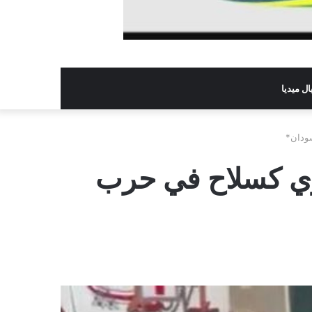
ل ميديا
سودان*
صري كسلاح في حرب