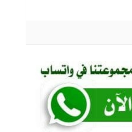
أسرة الشاب القتيل محمد احمد عكود
تكشف عن نيتها الاعتصام أمام مكاتب وزارة
الداخلية
مقتل صبي في هجوم معاد للمسلمين في
الولايات المتحدة
الولايات المتحدة: عشرات القتلى والجرحى
في حادث إطلاق نار مروع بولاية مين
كشف ملابسات مقتل بطلة العالم في
مصر.. المتهم “عتيد الإجرام”
حل لغز جريمة “عروس القليوبية”.. والقاتل