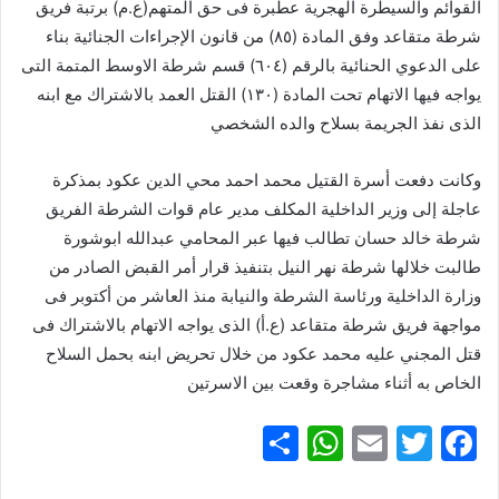
القوائم والسيطرة الهجرية عطبرة فى حق المتهم(ع.م) برتبة فريق
شرطة متقاعد وفق المادة (٨٥) من قانون الإجراءات الجنائية بناء
على الدعوي الحنائية بالرقم (٦٠٤) قسم شرطة الاوسط المتمة التى
يواجه فيها الاتهام تحت المادة (١٣٠) القتل العمد بالاشتراك مع ابنه
الذى نفذ الجريمة بسلاح والده الشخصي
وكانت دفعت أسرة القتيل محمد احمد محي الدين عكود بمذكرة
عاجلة إلى وزير الداخلية المكلف مدير عام قوات الشرطة الفريق
شرطة خالد حسان تطالب فيها عبر المحامي عبدالله ابوشورة
طالبت خلالها شرطة نهر النيل بتنفيذ قرار أمر القبض الصادر من
وزارة الداخلية ورئاسة الشرطة والنيابة منذ العاشر من أكتوبر فى
مواجهة فريق شرطة متقاعد (ع.أ) الذى يواجه الاتهام بالاشتراك فى
قتل المجني عليه محمد عكود من خلال تحريض ابنه بحمل السلاح
الخاص به أثناء مشاجرة وقعت بين الاسرتين
S
W
E
T
F
h
h
m
w
a