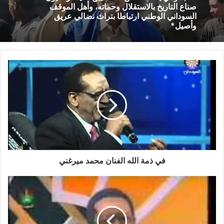
ﺻﻨﺎﻉ ﺍﻟﺘﺎﺭﻳﺦ ﺑﺎﻻﺳﺘﻘﻼﻝ ﻭﺣﻤﺎﺗﻪ، ﻭﺃﻫﻞ ﺍﻟﻤﻮﻗﻒ
ﺍﻟﺴﻮﺩﺍﻧﻲ ﺍﻟﻮﻃﻨﻲ ﺍﺭﺗﺒﺎﻃﺎ ﺑﺘﺮﺍﺙ ﻧﻀﺎﻟﻲ ﻋﺮﻳﻖ
ﻭﺃﺻﻴﻞ*
في ذمة الله الفنان محمد ميرغني