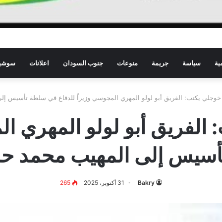
ية
سياسة
جريمة
منوعات
جنوب السودان
اعلانات
سوشيا
وجلي يكتب: الفريق أبو لولو المهري المجوسي وزيراً للدفاع في سلطة تأسيس إل
لفريق أبو لولو المهري الم
سيس إلى المهيب محمد حم
Bakry
31 أكتوبر، 2025
265