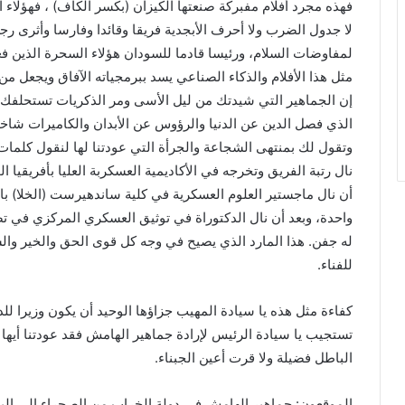
فهذه مجرد أفلام مفبركة صنعتها الكيزان (بكسر الكاف) ، فهؤلاء 
لا جدول الضرب ولا أحرف الأبجدية فريقا وقائدا وفارسا وأثرى رجل
لمفاوضات السلام، ورئيسا قادما للسودان هؤلاء السحرة الذين ف
مثل هذا الأفلام والذكاء الصناعي يسد ببرمجياته الآفاق ويجعل من
إن الجماهير التي شيدتك من ليل الأسى ومر الذكريات تستحلفك ب
الذي فصل الدين عن الدنيا والرؤوس عن الأبدان والكاميرات شاخص
وتقول لك بمنتهى الشجاعة والجرأة التي عودتنا لها لنقول كلما
نال رتبة الفريق وتخرجه في الأكاديمية العسكربة العليا بأفريقي
أن نال ماجستير العلوم العسكرية في كلية ساندهيرست (الخلا) 
واحدة، وبعد أن نال الدكتوراة في توثيق العسكري المركزي في تص
له جفن. هذا المارد الذي يصيح في وجه كل قوى الحق والخير والس
للفناء.
كفاءة مثل هذه يا سيادة المهيب جزاؤها الوحيد أن يكون وزيرا 
تستجيب يا سيادة الرئيس لإرادة جماهير الهامش فقد عودتنا أيها 
الباطل فضيلة ولا قرت أعين الجبناء.
الموقعون: جماهير الهامش في دولة الخراب من الصحراء إلى الب