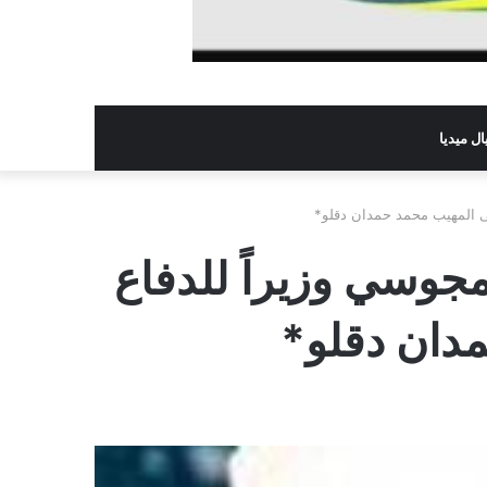
ل ميديا
ى المهيب محمد حمدان دقلو*
جوسي وزيراً للدفاع
دان دقلو*