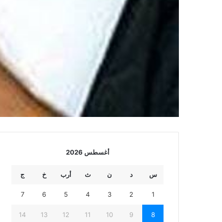
أغسطس 2026
س
د
ن
ث
أرب
خ
ج
7
6
5
4
3
2
1
14
13
12
11
10
9
8