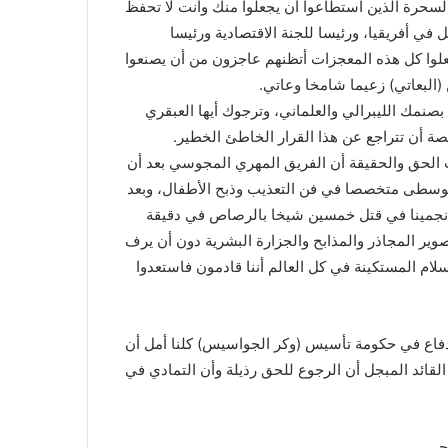
السحرة الذين استطاعوا أن يجعلوا منك وأنت لا تحفظ
 في أفريقيا، ورئيسا للجنة الاقتصادية ورئيسا
علوا كل هذه المعجزات أتظنهم عاجزون من أن يصنعوا
 (البعاتي) زعيما شامخا وعاتي.
صنمك الليبرالي والعلماني، وترجوك أيها العبقري
ة أن تتراجع عن هذا القرار الخاطئ الخطير.
ت الحق والحقيقة أن الفريق المهري المجوسي بعد أن
ا الوسطى متخصصا في فن التعذيب وذبح الأطفال، وبعد
بانجمينا في قتل خمسين شيخا بالرصاص في دقيقة
وير المجاذر والمذابح والجزارة البشرية دون أن يرف
لام المستكينة في كل العالم أننا قادمون فاستعدوا
للدفاع في حكومة تأسيس (وكر الجواسيس) كلنا أمل أن
القائد المبجل أن الرجوع للحق رذيلة وأن التمادي في
حر