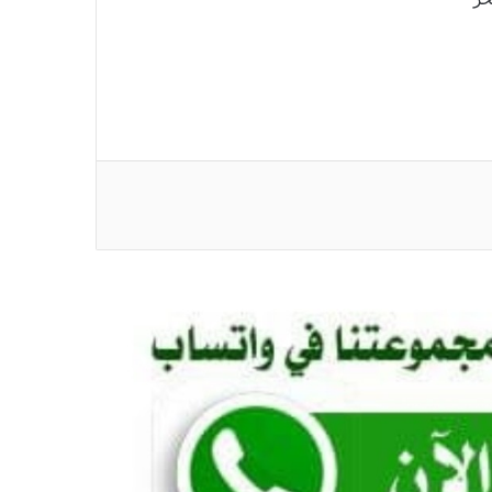
*اسطنبول ..الاتفاق الدفاع لا الهجوم
..الرياض ..ليس تحالف طائفي السعودية
وتركيا وباكستان توقع اتفاقية مكة للدفاع
المشترك وسط تحولات أمنية إقليمية*
*وزير الصحة الاتحادي يدشن مخيم زراعة
القوقعة الإلكترونية بمستشفى الدوحة
التخصصي*
*القضارف تطلق نفرة (عطاء الإحسان_ 5)
بـ(28) تريليون جنيه.. ووزير الرعاية الاتحادي
يصف الولاية بأنها “نموذج للتعافي وإعادة
البناء”*
*السعودية وتركيا وباكستان توقع “اتفاق مكة
للدفاع المشترك”*