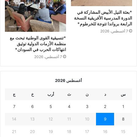
*بعثة النيل الأبيض المشاركة في
الدورة المدرسية الأفريقية النسخة
الرابعة برواندا تتوجة للخرطوم*
7 أغسطس، 2026
*تنسيقية القوى الوطنية تبحث مع
منظمة الأزمات الدولية توثيق
انتهاكات الحرب في السودان*
7 أغسطس، 2026
أغسطس 2026
س
د
ن
ث
أرب
خ
ج
7
6
5
4
3
2
1
14
13
12
11
10
9
8
21
20
19
18
17
16
15