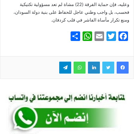
وعليه، فإن حماية الفرقة (22) مشاة لم تعد مسؤولية تكتيكية
فحسب، بل واجب وطني عاجل للحفاظ على بنية دولة السودان،
ومنع تكرار مأساة الفاشر في قلب كردفان.
S
W
E
T
F
h
h
m
w
a
ar
at
ai
itt
c
e
er
l
s
لينكدإن
e
واتساب
تيلقرام
A
b
p
o
p
o
k