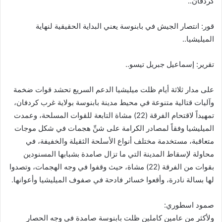
كردفان..
قور: انتصار الجيش في بابنوسة يعني البداية الحقيقية لنهاية
الميليشيا..
تقرير: إسماعيل جبريل تيسو..
على مدار ثلاثة أيام ظلت ميليشيا الدعم السريع تحشد قوات ضخمة
وآليات قتالية متنوعة في محيط مدينة بابنوسة بولاية غرب كردفان،
تمهيداً لاقتحام الفرقة (22) مشاة التابعة للقوات المسلحة، وعمدت
الميليشيا وفقاً لمصادر الكرامة على شنِّ هجمات في شكل موجات
متعاقبة، مستخدمة مختلف أنواع الأسلحة الثقيلة والخفيفة، في
محاولة لإسقاط المدينة التي ما تزال صامدة بشبابها المسنودين
بقوات من الفرقة (22) مشاة، حيث وقفوا في وجه الهجمات، وتصدوا
لها بسالة نادرة، وأقعوا خسائر فادحة في صفوف الميليشيا وأعوانها.
صمود اسطوري:
ولأكثر من عامين كاملين ظلت بابنوسة صامدة في وجه الحصار