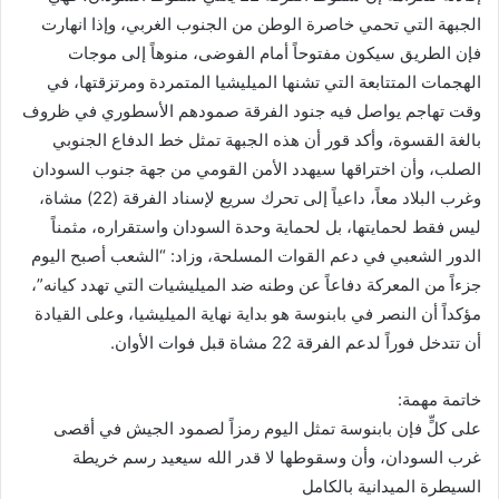
الجبهة التي تحمي خاصرة الوطن من الجنوب الغربي، وإذا انهارت
فإن الطريق سيكون مفتوحاً أمام الفوضى، منوهاً إلى موجات
الهجمات المتتابعة التي تشنها الميليشيا المتمردة ومرتزقتها، في
وقت تهاجم يواصل فيه جنود الفرقة صمودهم الأسطوري في ظروف
بالغة القسوة، وأكد قور أن هذه الجبهة تمثل خط الدفاع الجنوبي
الصلب، وأن اختراقها سيهدد الأمن القومي من جهة جنوب السودان
وغرب البلاد معاً، داعياً إلى تحرك سريع لإسناد الفرقة (22) مشاة،
ليس فقط لحمايتها، بل لحماية وحدة السودان واستقراره، مثمناً
الدور الشعبي في دعم القوات المسلحة، وزاد: “الشعب أصبح اليوم
جزءاً من المعركة دفاعاً عن وطنه ضد الميليشيات التي تهدد كيانه”،
مؤكداً أن النصر في بابنوسة هو بداية نهاية الميليشيا، وعلى القيادة
أن تتدخل فوراً لدعم الفرقة 22 مشاة قبل فوات الأوان.
خاتمة مهمة:
على كلٍّ فإن بابنوسة تمثل اليوم رمزاً لصمود الجيش في أقصى
غرب السودان، وأن وسقوطها لا قدر الله سيعيد رسم خريطة
السيطرة الميدانية بالكامل