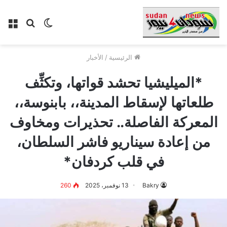
الوضع
بحث
الق
المظلم
عن
الرئيسية
/
الأخبار
*الميليشيا تحشد قواتها، وتكثِّف
طلعاتها لإسقاط المدينة،، بابنوسة،،
المعركة الفاصلة.. تحذيرات ومخاوف
من إعادة سيناريو فاشر السلطان،
في قلب كردفان*
Bakry
13 نوفمبر، 2025
260