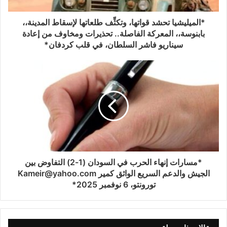
*الميليشيا تحشد قواتها، وتكثِّف طلعاتها لإسقاط المدينة،،
بابنوسة،، المعركة الفاصلة.. تحذيرات ومخاوف من إعادة
سيناريو فاشر السلطان، في قلب كردفان*
*مسارات إنهاء الحرب في السودان (1-2) التفاوض بين
الجيش والدعم السريع الواثق كمير Kameir@yahoo.com
تورونتو، 6 نوفمبر 2025*