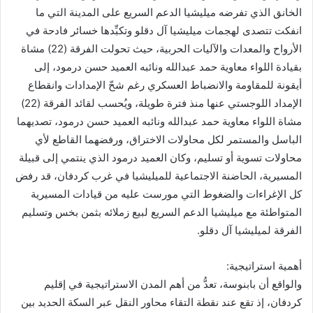
الخانق الذي تفرضه ميليشيا الدعم السريع على المدينة التي ما
انفكت تتصدى لهجمات ميليشيا آل دقلو وتكبِّدها خسائر فادحة في
الأرواح والمعدات والآليات الحربية، حيث تحولت الفرقة (22) مشاة
بقيادة اللواء معاوية حمد عبدالله ونائبه العميد حسن درمود، إلى
أيقونة للمقاومة والانضباط العسكري رغم شحّ الإمدادات وانقطاع
الإمداد اللوجستي عنها منذ فترة طويلة، ويُحسب لقائد الفرقة (22)
مشاة اللواء معاوية حمد عبدالله ونائبه العميد حسن درمود، تصديهما
الباسل والمستمر لكل محاولات الاختراق، ورفضهما القاطع لأي
محاولات تسوية أو تسليم، وكان العميد درمود الذي ينتمي إلى قبيلة
المسيرية، الحاضنة الاجتماعية للميليشيا في غرب كردفان، قد رفض
كل الإغراءات والضغوط التي مورست عليه من قيادات المسيرية
المتواطئة مع ميليشيا الدعم السريع لبيع زملائه بثمن بخس وتسليم
الفرقة لميليشيا آل دقلو.
أهمية استراتيجية:
والواقع أن بابنوسة، تعدُّ من أهم المدن الاستراتيجية في إقليم
كردفان، إذ تقع عند نقطة التقاء محاور النقل عبر السكة الحديد بين