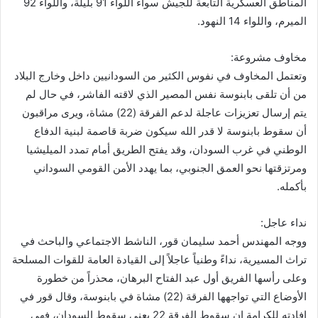
المناطق العسكرية التابعة للجيش سواءً اللواء 91 بليلة، واللواء 92
الميرم، واللواء 14 النهود.
مخاوف مشروعة:
وتعتمل المخاوف في نفوس الكثير من السودانيين داخل وخارج البلاد
من أن تلقى بابنوسة نفس المصير الذي لاقته الفاشر، في حال لم
يتم إرسال تعزيزات عاجلة لدعم الفرقة (22) مشاة، ويرى مراقبون
أن سقوط بابنوسة لا قدر الله سيكون ضربة قاصمة لبنية الدفاع
الوطني في غرب السودان، وقد يفتح الطريق أمام تمدد الميليشيا
ومرتزقتها نحو العمق الجنوبي، بما يهدد الأمن القومي السوداني
بأكمله.
نداء عاجل:
ووجه المهندس أحمد سليمان قور، الناشط الاجتماعي والباحث في
تراث المسيرية، نداءً وطنياً عاجلاً إلى القيادة العامة للقوات المسلحة
وعلى رأسها الفريق أول عبد الفتاح البرهان، محذراً من خطورة
الأوضاع التي تواجهها الفرقة (22) مشاة في بابنوسة، وقال قور في
إفادته للكرامة إن سقوط الفرقة 22 يعني سقوط السودان، فهي