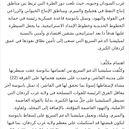
غرب السودان وجنوبه، حيث تلعب دور الصُرة التي تربط بين مناطق
إنتاج النفط في هجيليج والميرم، ومناطق الإنتاج الحيواني والزراعي
في الفولة والنهود، وتمثل بابنوسة قاعدة عسكرية رئيسة في حماية
الخطوط الحديدية وخطوط الإمداد الاستراتيجية، ما يجعل السيطرة
عليها هدفاً ذا بعد استراتيجي بشقين اقتصادي وأمني بالنسبة
لميليشيا الدعم السريع التي تسعى إلى تأمين نطاق نفوذها في عمق
كردفان الكبرى.
اهتمام مكثَّف:
وكثَّفت ميليشيا الدعم السريع من اهتمامها ببانوسة عقب سيطرتها
على مدينة الفاشر، وعمدت على تصعيد هجماتها على الفرقة (22)
مشاة لإسقاطها إسوةً بما تحقق لها في الفاشر، إذ تمثل بابنوسة آخر
معاقل الفرق الرئيسة للقوات المسلحة في ولاية غرب كردفان التي
تسيطر الميليشيا على جلِّ مدنها الكبيرة، بدايةً بالفولة العاصمة
الأصلية، والنهود العاصمة المؤقتة، بالإضافة إلى المجلد، ولقاوة،
والميرم، وبليلة، وتعمل ميليشيا الدعم السريع على إسقاط بابنوسة
لتكون قبضتها قد استكملت على معظم ولاية غرب كردفان، بما فيها