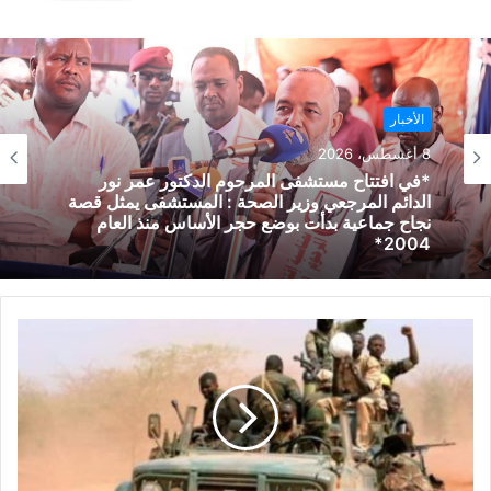
الأخبار
8 أغسطس، 2026
*في افتتاح مستشفى المرحوم الدكتور عمر نور
الدائم المرجعي وزير الصحة : المستشفى يمثل قصة
نجاح جماعية بدأت بوضع حجر الأساس منذ العام
2004*