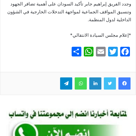
وجدد الفريق إبراهيم جابر تأكيد السودان على أهمية تضافر الجهود
وتنسيق المواقف الجماعية لمواجهة التدخلات الخارجية في الشؤون
الداخلية لدول المنظمة.
*إعلام مجلس السيادة الانتقالي*
S
W
E
T
F
h
h
m
w
a
ar
at
ai
itt
c
e
er
l
s
لينكدإن
e
واتساب
تيلقرام
A
b
p
o
p
o
k