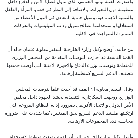
وأصدرت القمة بيانها الختامي الذي تناول قضايا الأمن والدفاع داخل
منظومة دول البحيرات، بالإضافة إلى النظر في قضايا المرأة والطفل
والتنمية الاجتماعية، وسبل حماية المعادن في الدول الأعضاء من
استغلالها واستخدامها لصالح تمويل ودعم الميليشيات والحركات
المتمردة المتواجدة في الإقليم.
من جانبه، أوضح وكيل وزارة الخارجية السفير معاوية عثمان خالد أن
القمة التاسعة قد أجازت التوصيات المقدمة من المجلس الوزاري
للمنظمة وتوصيات وزراء الدفاع والأجهزة الأمنية التي أوصت جميعها
بتصنيف الدعم السريع كمنظمة إرهابية.
وقال السفير معاوية إن القمة قد أخذت علماً بتوصيات المجلس
الوزاري ووجهت السكرتارية التنفيذية بحشد الجهود داخل مجلس
الأمن الدولي والاتحاد الأفريقي بضرورة إدانة الفظائع المروعة التي
ارتكبتها مليشيا الدعم السريع بحق المدنيين، كما شددت على ضرورة
محاسبة هذه المجموعات الارهابية.
وأشار وكيل وزارة الخارجية إلى أن القمة وضعت ضوابط لاستخدام