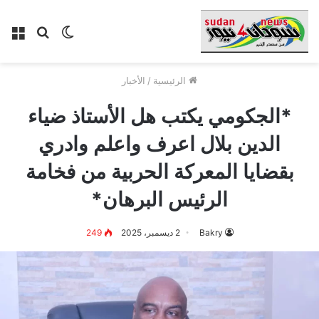
الوضع
بحث
الق
المظلم
عن
الرئيسية
/
الأخبار
*الجكومي يكتب هل الأستاذ ضياء
الدين بلال اعرف واعلم وادري
بقضايا المعركة الحربية من فخامة
الرئيس البرهان*
Bakry
2 ديسمبر، 2025
249