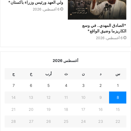
ولي العهد ورئيس وزراء باكستان*
6 أغسطس، 2026
*الصادق المهدي.. في وسع
الكاريزما وضيق الواقع*
6 أغسطس، 2026
أغسطس 2026
س
د
ن
ث
أرب
خ
ج
7
6
5
4
3
2
1
14
13
12
11
10
9
8
21
20
19
18
17
16
15
28
27
26
25
24
23
22