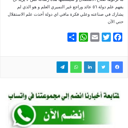
يفهم علم دولة ٥٦ عائد وراجع غير النميري العلم و هو الذي لم
يشارك في صناعته وعلي فكرة مافي اي دولة أخذت علم الاستقلال
حتي الآن
S
W
E
T
F
h
h
m
w
a
ar
at
ai
itt
c
e
er
l
s
لينكدإن
e
واتساب
تيلقرام
A
b
p
o
p
o
k