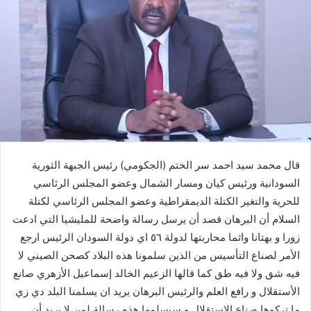
قال محمد سيد احمد سر الختم (الجكومي) رئيس الجبهة الثورية
السودانية ورئيس كيان ومسار الشمال وعضو المجلس الرئاسي
للحرية والتغير الكتلة الديمقراطية وعضو المجلس الرئاسي لكتلة
السلام أن البرهان قصد أن يرسل رسالة واضحة للمليشيا التي ادعت
زورا و بهتانا واثما محاربتها لدولة ٥٦ اي دولة السودان الرئيس ارجع
الأمر لصناع التأسيس من الذين سلمونا هذه البلاد كصحن الصيني لا
فيه شق ولا فيه طق كما قالها الزعيم الخالد إسماعيل الأزهري صانع
الأستقلال و رافع العلم والرئيس البرهان يريد ان يسلمنا البلد دي زي
ما تركوها صناع الاستقلال و سيسلمها هذه رسالة لمن لا يريد أن