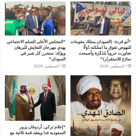
*المجلس الأعلى للسلم الاجتماعي
*أبو قردة: (السودان يمتلك مقومات
يهدي مهرجان التعايش للبرهان
للنهوض تفوق ما امتلكته دُوَلًا
ويؤكد: سنحرر كل شبر في
تجاوزت حروباً مُدَمِّرَة وأصبحت
السودان*
نماذج للاستقرار)*
7 أغسطس، 2026
7 أغسطس، 2026
*إعلام تركي: أردوغان يزور
السعودية غدا ويعقد قمة ثلاثية مع