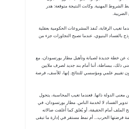
سط الشروط المهنية. وكانت النتيجة متوقعة: هدر
الضريبة.
ا تغيب الرقابة، تُنفذ المشروعات الحكومية بعقلية
موذج بالفساد البنيوي، عندما تصبح التجاوزات جزء من
 عن خطة جديدة لصيانة وتأهيل مطار بورتسودان، مع
نى ذلك، ببساطة، أننا أمام بند جديد لصرف ملايين
ون تقييم علمي ومؤسسي للنتائج. إنها، للأسف، فرصة
 معنى الدولة ذاتها. فعندما تغيب المحاسبة، يتحول
تدوير الفساد لا لخدمة الناس. مطار بورتسودان، في
 الملف أمام الحقيقة، أو يُغلق كما أُغلقت صالاته
ارضة فرضتها الحرب… أم نمط مستقر في إدارة ما تبقى