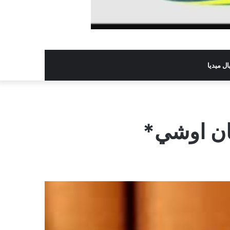
ل ميديا
شان اوشي*