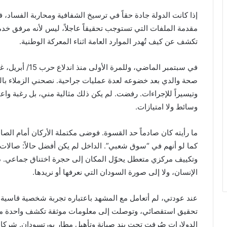
إذا كانت الدولة جادة حقاً في ترسيخ الشفافية ومحاربة الفساد،
مقدمة الملفات التي تستوجب تحقيقاً عاجلاً، ليس لأنه مرفق خ
تكشف عن كيف تُهدر الموارد العامة اثناء المعركة الوطنية.
في سبتمبر الماضي،
وتيسيراً للإجراءات. رفضت. لم يكن ذلك مثالية مني، بل رغبة واعي
وسائط ولا امتيازات.
ما رأيته كان صادماً حد القسوة. فوضى مكتملة الأركان أمام الص
كما لو أنهم في “سوق شعبي”. الداخل لم يكن أفضل حالاً: صالا
وتكييف مركزي متعطل يحوّل المكان إلى حجرة اختناق جماعي. دو
الإنسان، ولا إلى صورة السودان التي نعرفها أو نريدها.
عند عودتي، لم أتعامل مع المشهد باعتباره تجربة شخصية قاس
تحقيق استقصائي، وتوصلت إلى معلومات موثقة تكشف واحدة من أب
الدولارات صُرفت تحت بند صيانة وتأهيل مطار بورتسودان. شركات