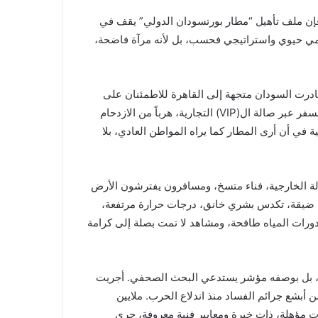
 فإن ملف تأهيل “مطار بورتسودان الدولي” يقف في
دمي حيوي واستراتيجي فحسب، بل لأنه مرآة فاضحة،
 وللمرة الأولى منذ اندلاع حرب 15/ أبريل، غادرت السودان متجهة إلى القاهرة للاطمئنان على
صحة والدي بعد خضوعه لعدة عمليات جراحية. نصحني الزملاء بالسفر عبر صالة ال(VIP) التجارية، هرباً من الازدحام
ة في أن أرى المطار كما يراه المواطن العادي، بلا
الة الخارجية، فناء متسخ، ومسافرون يفترشون الأرض
ت ضيقة، تكدس بشري خانق، درجات حرارة مرتفعة،
رات المياه طافحة، ومشاهد لا تمت بصلة إلى كرامة
ية، بل بوصفه مؤشر يستدعي البحث الصحفي. أجريت
شع جرائم الفساد منذ اندلاع الحرب. ملايين
 مؤهلة، ذات خبرة ومعايير فنية معروفة، جرى