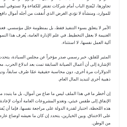
تجاوزها، ليُفتح الباب أمام شركات تفتقر للكفاءة ولا تستوفي أب
للموارد، ومنشأة لا تؤدي الغرض الذي أُنفقت من أجله أموال دافع 
الأمر لا يتعلق بسوء التنفيذ فقط، بل بمنظومة خلل مؤسسي. فعندم
الغنيمة لا بعقل التخطيط. في علم الإدارة العامة، يُعرف هذا الن
آلية العمل نفسها، لا استثناء.
المثير للقلق، خبر رسمي صدر مؤخراً عن مجلس السيادة، يتحدث
الإشارة إلى أن أعمال الصيانة السابقة تمت بعد اندلاع الحرب. مع
الدولارات مرة أخرى، دون محاسبة حقيقية عمّا صُرف سابقاً، ود
ذهبية أخرى لتبديد المال العام.
إن أخطر ما في هذا الملف ليس ما ضاع من أموال، بل ما يتبدد من
الإنفاق إلى طقس عبثي، وتغدو المشروعات العامة أدوات لإعادة 
هذه اللحظة، اختبار لقدرة الدولة على مراجعة نفسها، فإما أن يُفتح
على الاختناق. وبين الخيارين، يتحدد إن كان ما نعيشه اوضاع ع
من الوطن.