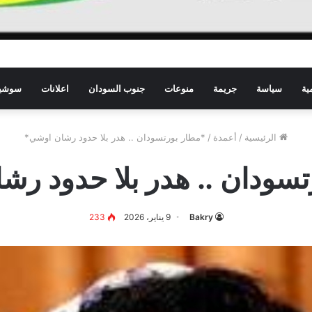
ية
سياسة
جريمة
منوعات
جنوب السودان
اعلانات
سوشيا
الرئيسية
/
أعمدة
/
*مطار بورتسودان .. هدر بلا حدود رشان اوشي*
سودان .. هدر بلا حدود ر
Bakry
9 يناير، 2026
233