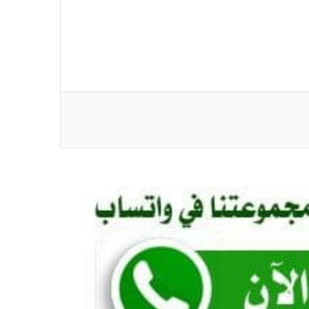
*بقلم د. سعاد فقيري حين يصبح الانتماء
فعلاً… محمد سيد أحمد الجاكومي يعيد النور
إلى قرى الدبة*
*قواسم مشتركة* *”وائل عابدين… قاضٍ
هزم الشائعات بالإنجاز”* *بقلم: بكري
خليفة*
*أمريكا .. إمبراطورية آيلة للسقوط ..
————————— الواشنطن بوست
تتسبب في فضيحة بجلاجل في أمريكا
العظيمة*
*لا تستبقُوهم ..!!* *الطاهر ساتي*
*مواقف ومشاهد. عبد الباقي جبارة.. قلم
الريف والهامش في زمن الحرب . بقلم:
عبدالله إسحق محمد نيل*