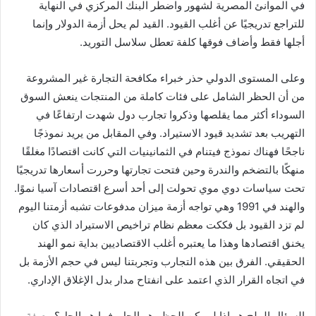
في الموانئ المصرية لشهور واضطر البنك المركزي في النهاية
للتراجع تدريجيًا عن أغلب القيود. القيد لم يحل أزمة الدولار وإنما
أجلها فقط وأضاف فوقها كلفة تعطل سلاسل التوريد.
وعلى المستوى الدولي حذر خبراء مكافحة التجارة غير المشروعة
من أن الحظر الشامل على فئات كاملة من المنتجات ينعش السوق
السوداء أكثر مما يقلصها وذكروا تجارب دول شهدت ارتفاعًا في
التهريب بعد تشديد قيود الاستيراد. وفي المقابل من يريد نموذجًا
ناجحًا فهناك نموذج فيتنام في الثمانينيات التي كانت اقتصادًا مغلقًا
منهكًا بالتضخم والندرة وحين فتحت تجارتها وحررت أسعارها تدريجيًا
تحت سياسات دوي موي تحولت إلى أحد أسرع اقتصادات آسيا نموًا.
والهند في 1991 وهي تواجه أزمة ميزان مدفوعات تشبه أزمتنا اليوم
لم تزد القيود بل فككت معظم نظام تراخيص الاستيراد الذي كان
يخنق اقتصادها وهذا ما يعتبره أغلب الاقتصاديين بداية نمو الهند
الحقيقي. الفرق بين هذه التجارب وتجربتنا ليس في حجم الأزمة بل
في اتجاه القرار الذي اعتمد على انفتاح مدار بدل الإغلاق الإداري.
السؤال الملح هو إذا لم يكن الحظر هو الحل. فما هو الحل؟ وصفة