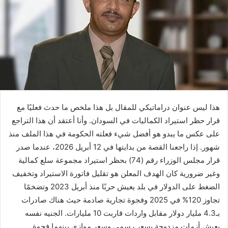
هذا ليس عنوان دراماتيكي للمقال بل هذا ملخص ما حدث فعليًا مع
قرار حظر استيراد الكماليات في السودان. وأنا أعتقد أن هذا التراجع
على عكس ما يبدو هو أفضل شيء فعلته الحكومة في هذا الملف منذ
شهور. إذا راجعنا القصة من بدايتها في 12 أبريل 2026، عندما صدر
قرار مجلس الوزراء رقم (74) بحظر استيراد مجموعة سلع كمالية
وغير ضرورية كان الهدف المعلن هو تقليل فاتورة الاستيراد وتخفيف
الضغط على الدولار في بلد يعيش حربًا منذ أبريل 2023 وتضخمًا
تجاوز 120% في 2025 وفجوة تجارية صادمة حيث هناك صادرات
بـ4.3 مليار دولار مقابل واردات قاربت 10 مليارات. الجنيه نفسه
يعيش أزمات مزدوجة بسعر رسمي وسعر موازي بينهما فجوة