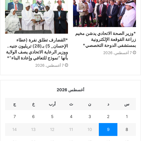
*وزير الصحة الاتحادي يدشن مخيم
زراعة القوقعة الإلكترونية
*القضارف تطلق نفرة (عطاء
بمستشفى الدوحة التخصصي*
الإحسان_ 5) بـ(28) تريليون جنيه..
ووزير الرعاية الاتحادي يصف الولاية
7 أغسطس، 2026
بأنها “نموذج للتعافي وإعادة البناء”*
7 أغسطس، 2026
أغسطس 2026
س
د
ن
ث
أرب
خ
ج
7
6
5
4
3
2
1
14
13
12
11
10
9
8