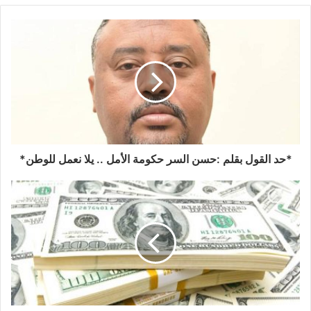
*حد القول بقلم :حسن السر حكومة الأمل .. يلا نعمل للوطن*