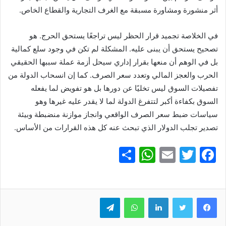
أثر منشورة ومشاورة مسبقة مع الغرف التجارية والقطاع الخاص.
في الخلاصة تجميد قرار الحظر ليس تراجعًا يستحق الحرج. هو
تصحيح يستحق أن يبنى عليه. المشكلة لم تكن في وجود سلع كمالية
بل في الوهم أن منعها بقرار إداري سيحل أزمة عملة سببها الحقيقي
الحرب والعجز المالي وتعدد سعر الصرف. كما إن انسحاب الدولة من
تفصيلات السوق ليس تخليًا عن دورها بل هو تفويض لما يفعله
السوق بكفاءة أكبر لتتفرغ الدولة لما لا يقدر عليه غيرها وهو
سياسات ضبط سعر الصرف الواقعي وانجاز موازنة منضبطة وبيئة
تصدير تجلب الدولار الذي تبحث عنه كل هذه القرارات من الأساس.
S
W
E
T
F
h
h
m
w
a
ar
at
ai
itt
c
e
er
l
s
لينكدإن
e
واتساب
تيلقرام
A
b