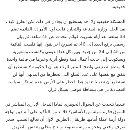
حقيقية.
المشكلة حقيقية ولا أحد يستطيع أن يجادل في ذلك لكن انظروا كيف
نفذ الحل. وزارة الصناعة والتجارة قالت أول الأمر إن القائمة تضم
34 سلعة. بعد أيام تسربت قوائم تتحدث عن 45 سلعة. ثم بيان
رسمي يرفع العدد إلى 46. ثم تصريح آخر يقول إنها قلصت القائمة
من 45 إلى 34 من جديد. وبين كل هذا إندومي وكاتشب وشعيرية
وبسكويت إلى جانب أعمال فنية وقطع أثرية وغيرها في قائمة واحدة
بلا منطق تصنيفي واضح. المثير للرثاء هو أن الحكومة لا تستطيع أن
تتفق مع نفسها على عدد السلع التي تحظرها من البديهي أنها لن
تستطيع أن تضبط تنفيذ هذا الحظر على الأرض. هذه لم تكن سياسة
اقتصادية بل هي ببساطة فوضى بشكل قرار.
عندما نتحدث عن السؤال الجوهري لماذا التدخل الإداري المباشر في
السوق فكرة سيئة من الأساس؟ فلا بد من التأكيد على أنه حين تواجه
دولة أزمة عملة أمامها طريقان. الطريق الأول أن تعالج السبب. سعر
صرف واقعي وعجز موازنة مضبوط وإنتاج محلي يتنفس. الطريق