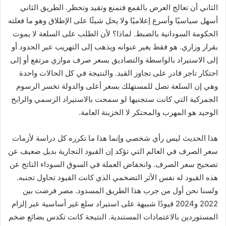
الثاني أن تعالج العرض بالقمع فتمنع وتقيد وتحظر. الطريق الثاني
أسهل سياسيًا وأسرع إعلاميًا ولا يحل شيئًا على الإطلاق وهو ما فعلته
الحكومة السودانية بالضبط. لماذا؟ لأن الطلب على السلعة لا يموت
بقرار وزاري. هو فقط يغير عنوانه ويذهب إلى التهريب عبر الحدود أو
إلى الاستيراد بالواسطة والتصاديق بسعر صرف موازي مرتفع أو إلى
احتكار تاجر قادر على تجاوز القيد. والنتيجة في كل الحالات واحدة
وهي إن السلعة تصل للمستهلك بسعر أعلى والدولة تخسر الرسوم
الجمركية التي كانت ستجنيها لو سمحت بالاستيراد الرسمي والرابح
الوحيد هو المهرب والمحتكر لا الخزينة العامة.
هذا الحديث ليس رأي شخصي وإنما هذا ما تكرره كل دراسة لأزمات
سعر الصرف في العالم التي تؤكد إن القيود التجارية بديل ضعيف عن
تصحيح سعر الصرف. وانخفاض العملة في السوق السوداء الناتج عن
هذه القيود له نفس الأثر التضخمي الذي كانت القيود تحاول تجنبه.
ولسنا نحن أول من جرب هذا الطريق المسدود. مصر فرضت بين
2022 و2024 قيودًا شبيهة على استيراد سلع غير أساسية عبر إلزام
المستوردين بالاعتمادات المستندية. النتيجة كانت تكدس بضائع ضخم