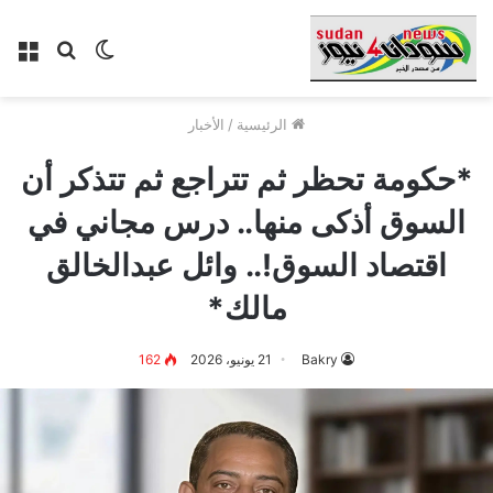
الوضع
بحث
الق
المظلم
عن
الرئيسية
/
الأخبار
*حكومة تحظر ثم تتراجع ثم تتذكر أن
السوق أذكى منها.. درس مجاني في
اقتصاد السوق!.. وائل عبدالخالق
مالك*
Bakry
21 يونيو، 2026
162