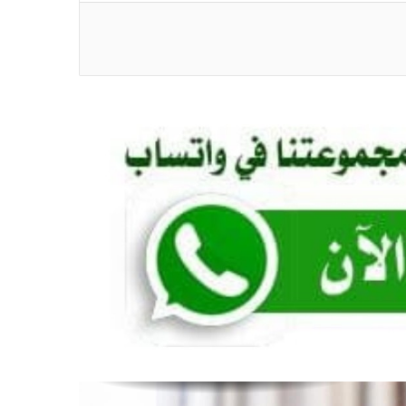
*عند الله .. وليس عند الكيزان كتبت
الأستاذة/سلوى سيدأحمد محمد صالح*
*بين المهنية والادعاء: من يحاسب من؟
رشان اوشي*
*حين يعود الطالب إلى داخليته.. تعود الروح
للسودان! د. محمد خليفة صديق*
*مفتاح المدى (حكاوي من زمن الحرب) ما
بين قصّة صاحبنا حسن.. و«لو» بتاعة البروف
أحمد التجاني! بقلم: د. محمد حمد محمد
أحمد*
*الاقتصاد أولى بالخبرات الأجنبية من كرة
القدم..! ضياء الدين بلال*