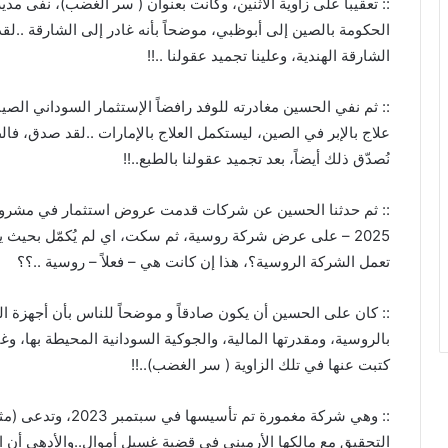
:: تعقيباً على زاوية الأثنين، وكانت بعنوان ( سر الغضب)، نفى مد
الحكومة بالصين إلى أبوظبي، موضحاً بأنه غادر إلى الشارقة ..لقد
الشارقة الهندية، وعلينا تجميد عقولنا ..!!
:: ثم نفي الحسين مغادرته للوفد رافضاً الإستثمار السوداني ال
علاج بالإبر في الصين، ليستكمل العلاج بالإمارات ..لقد صدق، فا
نُصدّق ذلك أيضاً، بعد تجميد عقولنا بالطبع..!!
:: ثم حدثنا الحسين عن شركات قدمت عروض استثمار في مشروع (
2025 – على عرض شركة روسية، ثم سكت، اي لم يُكمّل بحيث يعر
تعمل الشركة الروسية؟، هذا إن كانت هي – فعلاً – روسية ..؟؟
:: كان على الحسين أن يكون صادقاً و موضحاً للناس بأن أجهزة
بالروسية، ومقدرتها المالية، والجوكية السودانية المحيطة بها، وغ
كتبت عنها في تلك الزاوية ( سر الغضب)..!!
:: وهي شركة مغمورة ت
التحقيق مع مالكها الأرميني في قضية غسيل أموال..والأدهى أن