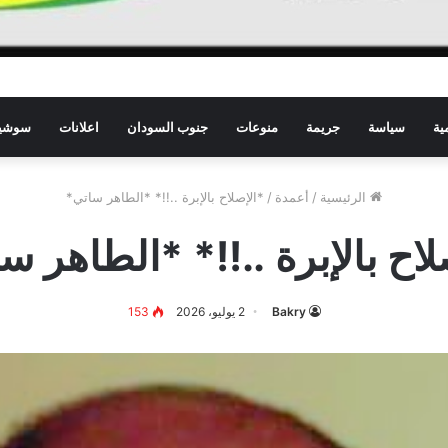
ية
سياسة
جريمة
منوعات
جنوب السودان
اعلانات
سوشيا
الرئيسية
/
أعمدة
/
*الإصلاح بالإبرة ..!!* *الطاهر ساتي*
لاح بالإبرة ..!!* *الطاهر س
Bakry
2 يوليو، 2026
153