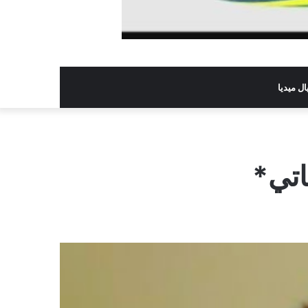
ل ميديا
اتي*