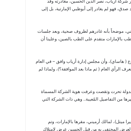
ير شركة أرياب، نصر الدين الحسين، مغادرته وفد
 صدق، فهو لم يغادر إلى أبوظبي الإمارتية، بل إلى
صيني، موضحاً بأنه غادرهم لظروف صحية، وبعد جلسات
لطب بالإمارات متقدم على الطب بالصين، وعلينا أن
 هاساي)، وأن مجلس إدارة أرياب وافق – في العام
ف الرأي العام ( ثم ماذا بعد الموافقة؟)، ولماذا لم
 الدولة تحرت وتقصت وعرفت هوية الشركة المسماة
يرها من التفاصيل المُعيبة.. وهي ذات الشركة التي
م تأسيسها في سبتمبر 2023، وتدعى (مثيرا ميتل)، لمالك أرميني، مقرها بالإمارات، وتم
 العرض المحتفى به من قبل الحسين عرض لإمتلاك