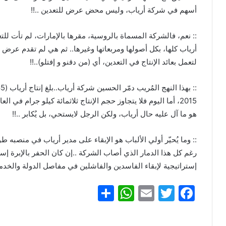
أسهم في شركة أرياب، وليس محض عرض للتعدين ..!!
:: نعم، فالشركة المسماة بالروسية، مقرها بالإمارات، لم تأت لل
أرياب كلها، بكل أصولها ومربعاتها وغيرها.. ثم هي لم تقدم عرض
لتعمل بعائد الإنتاج في التعدين، أي (من دقنو و إفتلو)..!!
2015، أما اليوم فلا يتجاوز حجم الإنتاج ثلاثمائة كيلو جرام في 
هو ما آل عليه حال أرياب، ولكن الرجل لايستحي، بل يُكابر ..!!
رغم كل هذا الدمار الذي أصاب الشركة ..إن كان الحفر بالإبرة إس
إستراتيجية لإبقاء الفاسدين والفاشلين في مفاصل الدولة والخدم
S
W
E
T
F
h
h
m
w
a
ar
at
ai
itt
c