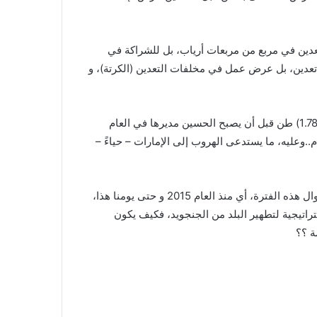
تعدين في مربع من مربعات أرياب، بل للشراكة في
 تعدين، بل عرض عمل في مخلفات التعدين (الكرتة)، و
:: بهذا النهج المُريب دمّر الحسين شركة أرياب..بلغ إنتاج أرياب (1.785) طن قبل أن يصبح الحسين مديرها في العام
العام..وعليه، ما يستدعى الهروب إلى الإمارات – حياءً –
:: وما يُحيّر أولي الألباب هو الإبقاء على مدير أرياب في منصبه طوال هذه الفترة، أي منذ العام 2015 و حتى يومنا هذا،
تراتيجية لتطهير البلد من الجنجويد، فكيف يكون
ة ؟؟