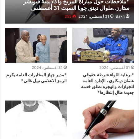
*ملاحظات حول مباراة المريخ وأكاديمية فيوتشر
ستارز..ملوال دينق جوبا السبت 31 أغسطس
2024م*
Bakri
31 أغسطس، 2024
355
31 أغسطس، 2024
31 أغسطس، 2024
*برعاية اللواء شرطة حقوقي
*مدير جهاز المخابرات العامة يكرم
عثمان دينكاوي ، الإدارة العامة
الرمز الاعلامي نبيل غالي*
للجوازات والهجرة تطلق خدمة
جديدة طال إنتظارها*