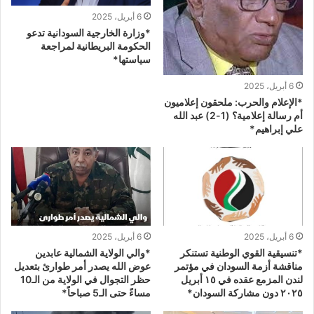
6 أبريل، 2025
*وزارة الخارجية السودانية تدعو
الحكومة البريطانية لمراجعة
سياستها*
6 أبريل، 2025
*الإعلام والحرب: ملحقون إعلاميون
أم رسالة إعلامية؟ (1-2) عبد الله
علي إبراهيم*
6 أبريل، 2025
6 أبريل، 2025
*تنسيقية القوي الوطنية تستنكر
*والي الولاية الشمالية عابدين
مناقشة أزمة السودان في مؤتمر
عوض الله يصدر أمر طوارئ بتعديل
لندن المزمع عقده في ١٥ أبريل
حظر التجوال في الولاية من الـ10
٢٠٢٥ دون مشاركة السودان*
مساءً حتى الـ5 صباحاً*