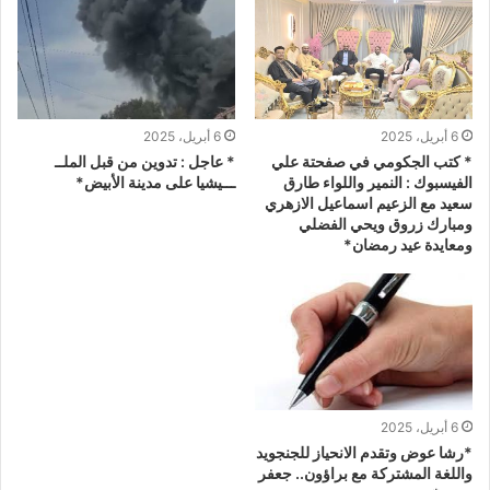
6 أبريل، 2025
6 أبريل، 2025
* كتب الجكومي في صفحتة علي
* عاجل : تدوين من قبل الملــ
الفيسبوك : النمير واللواء طارق
ـــيشيا على مدينة الأبيض*
سعيد مع الزعيم اسماعيل اﻻزهري
ومبارك زروق ويحي الفضلي
ومعايدة عيد رمضان*
6 أبريل، 2025
*رشا عوض وتقدم الانحياز للجنجويد
واللغة المشتركة مع براؤون.. جعفر