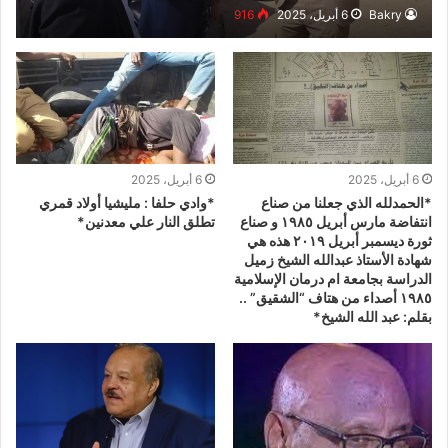
Bakry
6 أبريل، 2025
916
6 أبريل، 2025
6 أبريل، 2025
*الحمدلله الذي جعلنا من صناع
*وادي حلفا : مليشيا أولاد قمري
انتفاضة مارس أبريل ١٩٨٥ و صناع
تطلق النار علي معدنين*
ثورة ديسمبر أبريل ٢٠١٩ هذه هي
شهادة الأستاذ عبدالله الشيخ زميل
الدراسة بجامعة ام درمان الإسلامية
١٩٨٥ أصداء من هتاف “الشقيق” ..
بقلم: عبد الله الشيخ*