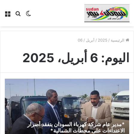
الوضع
بحث
الق
المظلم
عن
الرئيسية
/
2025
/
أبريل
/
06
اليوم:
6 أبريل، 2025
*مدير عام شركة كهرباء السودان يتفقد أضرار
الاعتداءات على محطات الشمالية*