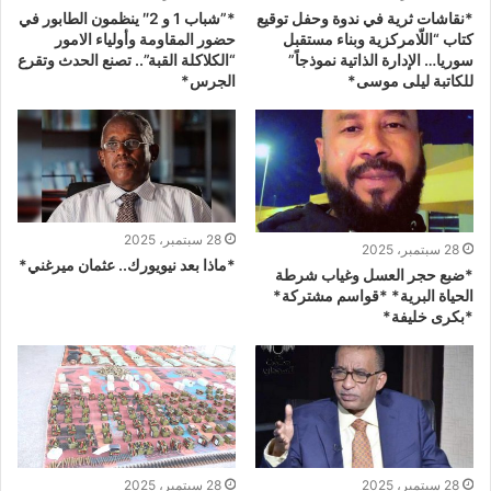
*نقاشات ثرية في ندوة وحفل توقيع
*”شباب 1 و 2″ ينظمون الطابور في
كتاب “اللّامركزية وبناء مستقبل
حضور المقاومة وأولياء الامور
سوريا… الإدارة الذاتية نموذجاً”
“الكلاكلة القبة”.. تصنع الحدث وتقرع
للكاتبة ليلى موسى*
الجرس*
28 سبتمبر، 2025
28 سبتمبر، 2025
*ماذا بعد نيويورك.. عثمان ميرغني*
*ضبع حجر العسل وغياب شرطة
الحياة البرية* *قواسم مشتركة*
*بكرى خليفة*
28 سبتمبر، 2025
28 سبتمبر، 2025