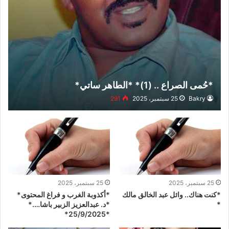
*حُمى الصراع .. (1)* *الطاهر ساتي*
Bakry
25 سبتمبر، 2025
291
25 سبتمبر، 2025
25 سبتمبر، 2025
*كنت هناك.. وائل عبد الخالق مالك
*أكذوبة الغرب و فراغ المحتوى*
*
*د. عبدالعزيز الزبير باشا….*
*25/9/2025*