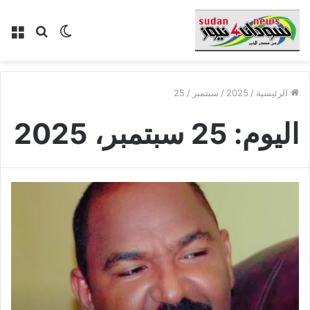
الوضع
بحث
الق
المظلم
عن
الرئيسية
/
2025
/
سبتمبر
/
25
اليوم:
25 سبتمبر، 2025