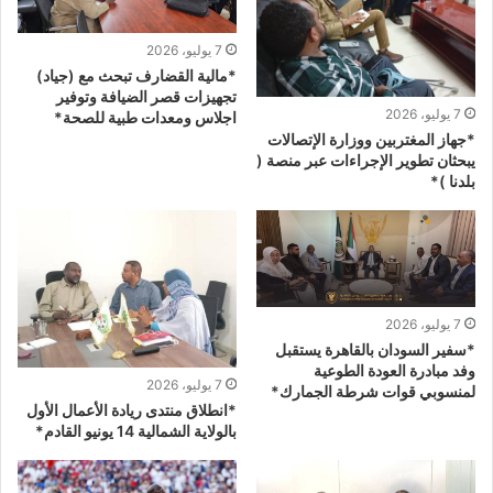
7 يوليو، 2026
*مالية القضارف تبحث مع (جياد)
تجهيزات قصر الضيافة وتوفير
7 يوليو، 2026
اجلاس ومعدات طبية للصحة*
*جهاز المغتربين ووزارة الإتصالات
يبحثان تطوير الإجراءات عبر منصة (
بلدنا )*
7 يوليو، 2026
*سفير السودان بالقاهرة يستقبل
وفد مبادرة العودة الطوعية
7 يوليو، 2026
لمنسوبي قوات شرطة الجمارك*
*انطلاق منتدى ريادة الأعمال الأول
بالولاية الشمالية 14 يونيو القادم*