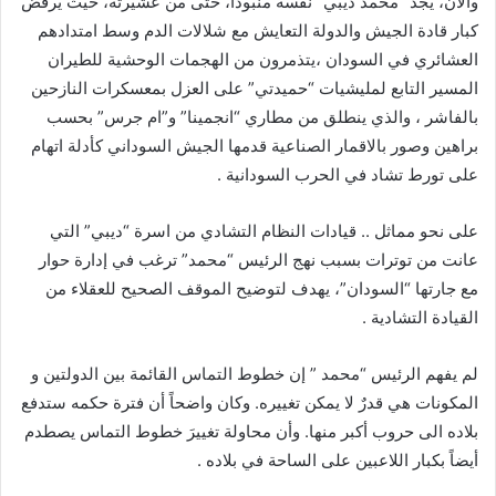
والآن، يجد “محمد ديبي” نفسه منبوذاً، حتى من عشيرته، حيث يرفض
كبار قادة الجيش والدولة التعايش مع شلالات الدم وسط امتدادهم
العشائري في السودان ،يتذمرون من الهجمات الوحشية للطيران
المسير التابع لمليشيات “حميدتي” على العزل بمعسكرات النازحين
بالفاشر ، والذي ينطلق من مطاري “انجمينا” و”ام جرس” بحسب
براهين وصور بالاقمار الصناعية قدمها الجيش السوداني كأدلة اتهام
على تورط تشاد في الحرب السودانية .
على نحو مماثل .. قيادات النظام التشادي من اسرة “ديبي” التي
عانت من توترات بسبب نهج الرئيس “محمد” ترغب في إدارة حوار
مع جارتها “السودان”، يهدف لتوضيح الموقف الصحيح للعقلاء من
القيادة التشادية .
لم يفهم الرئيس “محمد ” إن خطوط التماس القائمة بين الدولتين و
المكونات هي قدرٌ لا يمكن تغييره. وكان واضحاً أن فترة حكمه ستدفع
بلاده الى حروب أكبر منها. وأن محاولة تغييرَ خطوط التماس يصطدم
أيضاً بكبار اللاعبين على الساحة في بلاده .