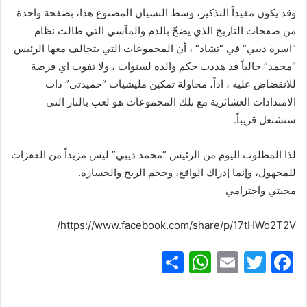
وقد يكون مفيداً التذكير، وسط النسيان المصنوع هذا، بصفحة واحدة
من صفحات التاريخ الذي يضجّ بالدم والمآسي التي طالت نظام
“اسرة ديبي” في “تشاد” ، أن المجموعات التي يتحالف معها الرئيس
“محمد” حالياً قد هددت حكم والده لسنوات ، ولا تفوت اي فرصة
للانقضاض عليه ، اذاً، محاولة تمكين مليشيات “حميدتي” ذات
الامتدادات العشائرية مع تلك المجموعات هو لعب بالنار التي
ستشتعل قريباً.
لذا المطلوب اليوم من الرئيس “محمد ديبي” ليس مزيداً من القفزات
للمجهول، وإنما إدراك الواقع، وحجم الربح والخسارة.
محبتي واحترامي
https://www.facebook.com/share/p/17tHWo2T2V/
S
W
E
T
F
h
h
m
w
a
ar
at
ai
itt
c