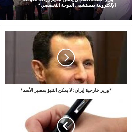
الإلكترونية بمستشفى الدوحة التخصصي*
*وزير خارجية إيران: لا يمكن التنبؤ بمصير الأسد*