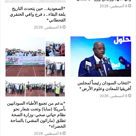
6 أغسطس، 2026
*‏السعودية… حين يتحدث التاريخ
بلغة البقاء.. ‏د فرج وافي الخنفري
القحطاني*
6 أغسطس، 2026
*انتخاب السودان رئيساً لمجلس
أفريقيا للمعادن وعلوم الأرض*
6 أغسطس، 2026
*بدعم من تجمع الأطباء السودانيين
بأمريكا (سابا) وتحت شعار نحو
نظام حياتي صحي-وزارة الصحة
تطلق (ماراثون المشي) بالساحة
الخضراء*
6 أغسطس، 2026