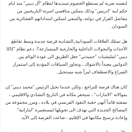
لنفسه ضربة لم يستطع الخصوم تسديدها لنظام “آل ديبي” منذ ايام
حكم ابيه “ادريس” وذلك بتمكين منافسي اسرته التاريخيين من
مفاصل القرار في دولته، والسعي لتمكين امتداداتهم العشائرية من
السودان .
هل تمتلك العلاقات السودانية_التشادية فرصة جديدة وسط تقاطع
الأحداث والتحولات الداخلية والخارجية المتسارعة؟، دعم نظام “كاكا
ديبي” لمليشيات “حميدتي” جعل الطريق الى عودة الوئام بين
الدولتين معبداً بالاشواك ، وتجاوز السياقات المؤدية إلى استمرار
الصراع والاصطفاف امراً شبه مستحيل .
كان هناك فرصة للتراجع ، ولكن عندما تخيل الرئيس “محمد ديبي” إن
بموالاته “الامارات” ، سيحفر مكانه في التاريخ التشادي والاقليمي ،
بصفته قائداً أنهى حقبة النفوذ الفرنسي في بلاده ، ومرر مجموعة من
المصالح الجديدة التي تهدف الى تحويلها لمستعمرة “اماراتية”
وإعادة ترسيخ مكانتها في الإقليم ، ضاعت الفرصة إلى الأبد.