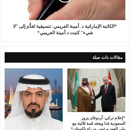
*الكاتبة الإماراتية د. أمينة العريمي: تنسيقية تَقدُّم إلى “لا
شيء” كتبت د.أمينة العريمي*
مقالات ذات صلة
*إعلام تركي: أردوغان يزور
السعودية غدا ويعقد قمة ثلاثية مع
ولي العهد ورئيس وزراء باكستان*