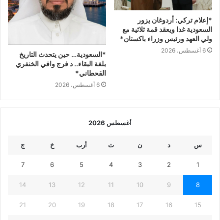
*إعلام تركي: أردوغان يزور
السعودية غدا ويعقد قمة ثلاثية مع
ولي العهد ورئيس وزراء باكستان*
6 أغسطس، 2026
*‏السعودية… حين يتحدث التاريخ
بلغة البقاء.. ‏د فرج وافي الخنفري
القحطاني*
6 أغسطس، 2026
أغسطس 2026
س
د
ن
ث
أرب
خ
ج
7
6
5
4
3
2
1
14
13
12
11
10
9
8
21
20
19
18
17
16
15