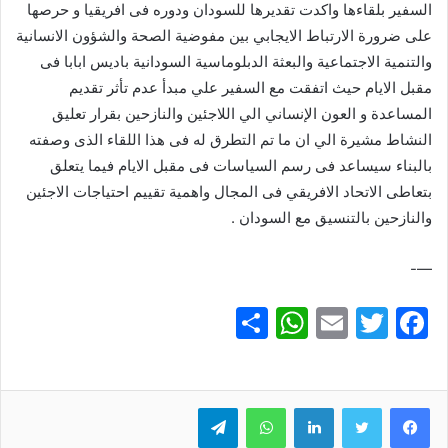
السفير بلقاءها واكدت تقديرها للسودان ودوره فى افريقيا و حرصها
على ضرورة الارتباط الايجابي بين مفوضية الصحة والشؤون الانسانية
والتنمية الاجتماعية والبعثة الدبلوماسية السودانية باديس ابابا فى
مقبل الايام حيث اتفقت مع السفير علي مبدأ عدم تأثر تقديم
المساعدة و العون الإنساني الي اللاجئين والنازحين بقرار تعليق
النشاط مشيرة الي ان ما تم التطرق له فى هذا اللقاء الذى وصفته
بالبناء سيساعد فى رسم السياسات فى مقبل الايام فيما يتعلق
بتعاطى الاتحاد الافريقي فى المجال واهمية تقييم احتياجات الاجئين
والنازحين بالتنسيق مع السودان .
—-
S
W
E
T
F
h
h
m
w
a
ar
at
ai
itt
c
e
er
l
s
لينكدإن
e
واتساب
تيلقرام