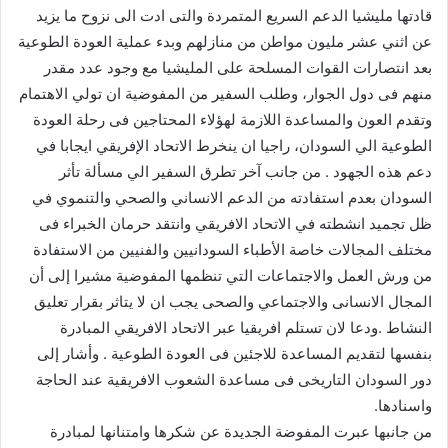
قادتها مليشيا الدعم السريع المتمردة والتى ادت الى نزوح ما يزيد
عن اثني عشر مليون مواطن من منازلهم وبدء عملية العودة الطوعية
بعد انتصارات القوات المسلحة على المليشيا مع وجود عدد مقدر
منهم فى دول الجوار، وطلب السفير من المفوضية ان تولي الاهتمام
وتقدم العون والمساعدة اللازمة لهؤلاء المحتاجين فى رحلة العودة
الطوعية الي السودان، راجيا ان ينخرط الاتحاد الإفريقي ايجابا في
دعم هذه الجهود . من جانب آخر تطرق السفير الي مسألة تأثر
السودان بعدم استفادته من الدعم الانساني والصحي والتنموي في
ظل تجميد انشطته في الاتحاد الافريقي وانتقد حرمان الخبراء فى
مختلف المجالات خاصة الأطباء السودانيين والفنيين من الاستفادة
من ورش العمل والاجتماعات التي تنظمها المفوضية مشيرا إلى أن
المجال الانسانى والاجتماعي والصحى يجب ان لا يتاثر بقرار تعليق
النشاط .ودعا لان تستلم افريقيا عبر الاتحاد الافريقي المبادرة
بنفسها لتقديم المساعدة للاجئين فى العودة الطوعية . وأشار إلى
دور السودان التاريخى فى مساعدة الشعوب الافريقية عند الحاجة
واسنادها.
من جانبها عبرت المفوضة الجديدة عن شكرها وامتنانها لمبادرة