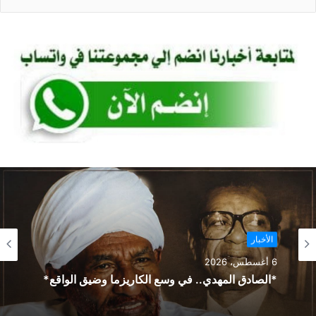
A
b
p
o
p
o
k
الأخبار
6 أغسطس، 2026
*الصادق المهدي.. في وسع الكاريزما وضيق الواقع*