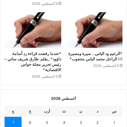
5 أغسطس، 2026
*الزعيم ود الياس… سيرة ومسيرة
*عندما رفضت قراءة رد أسامة
الراحل محمد الياس محجوب*
داؤود* _بقلم: طارق شريف ساتي –
رئيس تحرير مجلة حواس
5 أغسطس، 2026
الاقتصادية*
5 أغسطس، 2026
أغسطس 2026
س
د
ن
ث
أرب
خ
ج
7
6
5
4
3
2
1