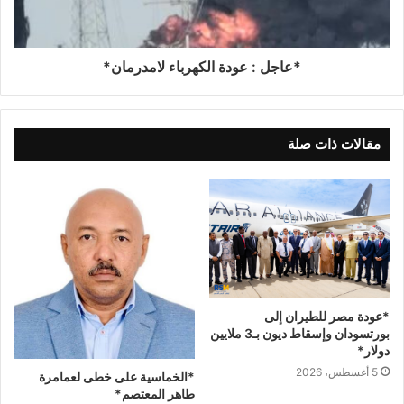
*عاجل : عودة الكهرباء لامدرمان*
مقالات ذات صلة
*عودة مصر للطيران إلى
بورتسودان وإسقاط ديون بـ3 ملايين
دولار*
5 أغسطس، 2026
*الخماسية على خطى لعمامرة
طاهر المعتصم*