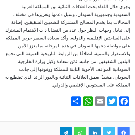
وجرى خلال اللقاء بحث العلاقات الثنائية بين المملكة العربية
السعودية وجمهورية السودان، وسبل دعمها وتعزيزها في مختلف
المجالات بما يخدم المصالح المشتركة للشعبين الشقيقين، إضافة
إلى تبادل وجهات النظر حول عدد من القضايا ذات الاهتمام المشترك
على الساحتين الإقليمية والدولية. وأكد سعادة السفير حرص المملكة
على مواصلة دعمها للسودان في هذه المرحلة، بما يعزز الأمن
والاستقرار والتنمية، انطلاقًا من الروابط التاريخية العميقة التي تجمع
البلدين الشقيقين. من جانبه، ثمّن سعادة وكيل وزارة الخارجية
السودانية المواقف الأخوية الثابتة للمملكة ووقوفها إلى جانب
السودان، مشيدًا بعمق العلاقات الثنائية وبالدور الرائد الذي تضطلع به
المملكة على المستويين الإقليمي والدولي.
S
W
E
T
F
h
h
m
w
a
ar
at
ai
itt
c
e
er
l
s
لينكدإن
e
واتساب
تيلقرام