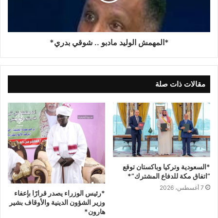
*المهمش الوليد مادبو .. شوقي بدري*
مقالات ذات صلة
*السعودية وتركيا وباكستان توقع
“اتفاق مكة للدفاع المشترك”*
7 أغسطس، 2026
*رئيس الوزراء يصدر قرارًا بإعفاء
وزير الشؤون الدينية والأوقاف بشير
هارون*