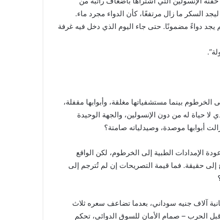
قنة الإنسولين التي اشتراها بأضعاف راتبه من
جد السكر ما زال مرتفعًا، كأن الدواء مجرد ماء.
جد دواءً مضمونًا. حتى جاء اليوم الذي دخل فيه غرفة
ة”.
الخرطوم بينما مستشفياتها مغلقة، وأبوابها مقفلة،
لا حياة له من دون الإنسولين، والجهة الوحيدة
الت أبوابها موصدة، وصيدلياته صامتة؟
ودة الإمدادات الطبية إلى الخرطوم، لكن الواقع
 إلى حقيقة. فما قيمة التصريحات إن لم تُترجم إلى
نية آلاف جنيه سوداني، بعدما تضاعف سعره ثلاث
قبل الحرب – صمام الأمان للسوق الدوائي، تحكم