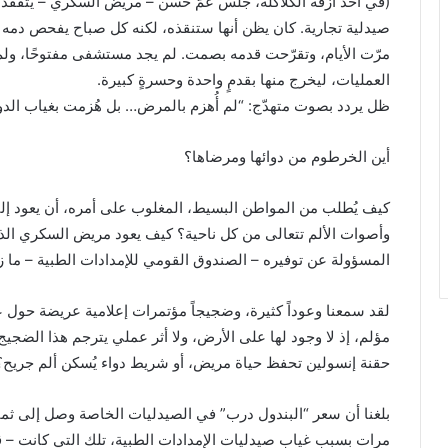
(في أحد أزقة الكلاكلة، جلس عمّ حسن – مريض السكري – يتفقد ح
صيدلية تجارية. كان يظن أنها ستنقذه، لكنه كل صباح يفحص دمه لي
مرّت الأيام، وتقرّحت قدمه بصمت. لم يجد مستشفى مفتوحًا، ولم ي
العمليات، ليخرج منها بقدمٍ واحدة وحسرةٍ كبيرة.
ظل يردد بصوت متهدّج: “لم أُهزم بالمرض… بل هُزمت بغياب الدول
أين الخرطوم من دوائها ومرضاها؟
كيف يُطلب من المواطن البسيط، المغلوب على أمره، أن يعود إلى 
وأصوات الألم تتعالى من كل ناحية؟ كيف يعود مريض السكري الذي 
المسؤولة عن توفيره – الصندوق القومي للإمدادات الطبية – ما ز
لقد سمعنا وعوداً كثيرة، وضجيجاً مؤتمرات إعلامية عريضة حول ع
مؤلم، إذ لا وجود لها على الأرض، ولا أثر عملي يترجم هذا الضجيج
حقنة إنسولين تحفظ حياة مريض، أو شريط دواء يُسكن ألم جريح؟
بلغنا أن سعر “البندول درب” في الصيدليات الخاصة وصل إلى ثما
مرات بسبب غياب صيدليات الإمدادات الطبية، تلك التي كانت – 