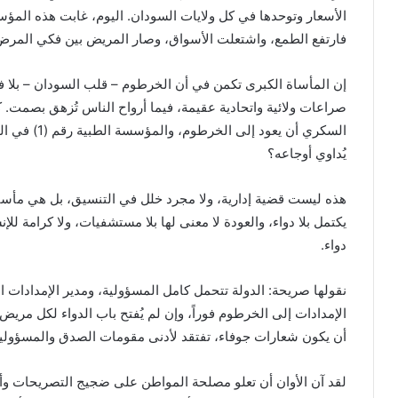
الأسعار وتوحدها في كل ولايات السودان. اليوم، غابت هذه المؤسس
فارتفع الطمع، واشتعلت الأسواق، وصار المريض بين فكي المرض و
إن المأساة الكبرى تكمن في أن الخرطوم – قلب السودان – بلا ف
صراعات ولائية واتحادية عقيمة، فيما أرواح الناس تُزهق بصمت. ك
السكري أن يعو
يُداوي أوجاعه؟
هذه ليست قضية إدارية، ولا مجرد خلل في التنسيق، بل هي مأساة
يكتمل بلا دواء، والعودة لا معنى لها بلا مستشفيات، ولا كرامة للإ
دواء.
نقولها صريحة: الدولة تتحمل كامل المسؤولية، ومدير الإمدادات
الإمدادات إلى الخرطوم فوراً، وإن لم يُفتح باب الدواء لكل مريض 
أن يكون شعارات جوفاء، تفتقد لأدنى مقومات الصدق والمسؤولية
لقد آن الأوان أن تعلو مصلحة المواطن على ضجيج التصريحات وأن 