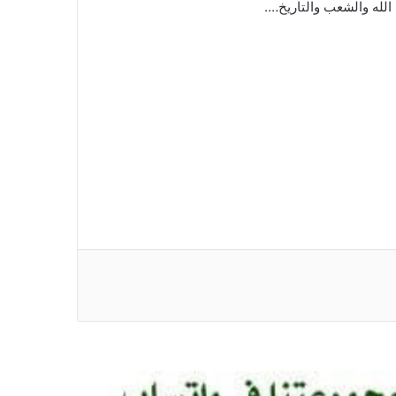
الله والشعب والتاريخ….
*رئيس الوزراء يصدر قرارًا بإعفاء وزير
الشؤون الدينية والأوقاف بشير هارون*
*بعثة النيل الأبيض المشاركة في الدورة
المدرسية الأفريقية النسخة الرابعة برواندا
تتوجة للخرطوم*