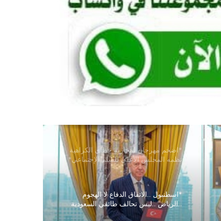
*تنسيقية القوى الوطنية تبحث مع منظمة
الأزمات الدولية توثيق انتهاكات الحرب في
السودان*
*أبو قردة: (السودان يمتلك مقومات للنهوض
تفوق ما امتلكته دُوَلًا تجاوزت حروباً مُدَمِّرَة
وأصبحت نماذج للاستقرار)*
*المجلس الأعلى للسلم الاجتماعي يهدي
مهرجان التعايش للبرهان ويؤكد: سنحرر كل
شبر في السودان*
*اضخم مهرجان لمحاربة خطاي الكراهية
نظمه المجلس الأعلى للسلم الإجتماعي*
*اسطنبول ..الاتفاق الدفاع لا الهجوم
..الرياض ..ليس تحالف طائفي السعودية
وتركيا وباكستان توقع اتفاقية مكة للدفاع
المشترك وسط تحولات أمنية إقليمية*