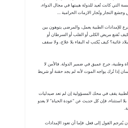
ة التي كانت تُعيد للدولة هيبتها في مجال الدواء،
جشع التجار وتُجار الازمات الحرامية …
رع للإمدادات الطبية يعمل، والمرضى يتوهون بين
يف نُقنع مريض الكلى أو القلب أو السرطان أو
د إلى الخرطوم، والمؤسسة الطبية رقم (1) في البلاد غائبة؟ كيف يُكتب له البقاء بلا علاج، ولا سقف
 وطنية، جرح عميق في ضمير الدولة. فالأمن لا
نسان إذا تُرك يواجه الموت لأنه لم يجد حقنة أو شريط
 الطبية يقف في محك المسؤولية إن لم تعد صيدليات
بلا استثناء، فإن كل حديث عن “عودة الحياة” لا يعدو
.
يُترجم القول إلى فعل. فإما أن تعود الإمدادات