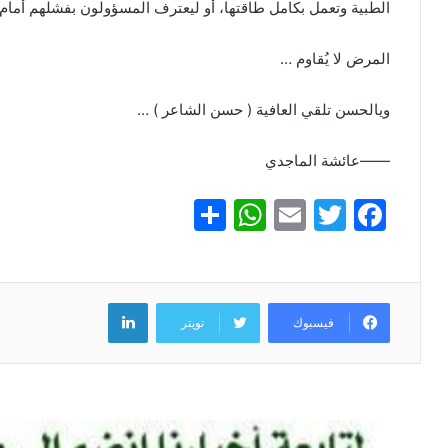
الطبية وتعمل بكامل طاقتها، أو ليعترف المسؤولون بفشلهم أمام 
المرض لا يُقاوم …
ويالحسن تلقي العافية ( حسن الشاعر ) …
——عائشة الماجدي
S
W
E
T
F
h
h
m
w
a
ar
at
ai
itt
c
e
s
l
er
e
لينكدإن
فيسبوك
تويتر
A
b
p
o
p
o
k